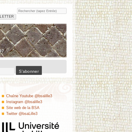
Rechercher
Insula
LETTER
97
Chaîne Youtube @bsalille3
Instagram @bsalille3
Site web de la BSA
Twitter @bsaLille3