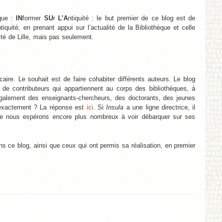
que :
IN
former
SU
r
L’A
ntiquité : le but premier de ce blog est de
iquité, en prenant appui sur l’actualité de la Bibliothèque et celle
ité de Lille, mais pas seulement.
caire. Le souhait est de faire cohabiter différents auteurs. Le blog
 de contributeurs qui appartiennent au corps des bibliothèques, à
également des enseignants-chercheurs, des doctorants, des jeunes
s exactement ? La réponse est
ici
. Si
Insula
a une ligne directrice, il
que nous espérons encore plus nombreux à voir débarquer sur ses
ns ce blog, ainsi que ceux qui ont permis sa réalisation, en premier