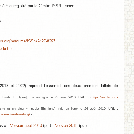
a été enregistré par le Centre ISSN France
)
issn.org/resource/ISSN/2427-8297
e.bnf.fr
2018 et 2022) reprend l’essentiel des deux premiers billets de
 Insula [En ligne], mis en ligne le 23 août 2010. URL : <
https://insula.univ-
ite et un blog », Insula [En ligne], mis en ligne le 24 août 2010. URL :
uveau-site-et-un-blog/
>.
os » :
Version août 2010
(pdf) ;
Version 2018
(pdf)