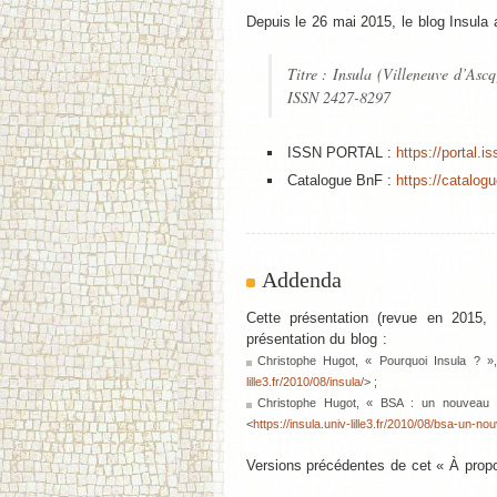
Depuis le 26 mai 2015, le blog Insula 
Titre : Insula (Villeneuve d’Ascq
ISSN 2427-8297
ISSN PORTAL :
https://portal.
Catalogue BnF :
https://catalogu
Addenda
Cette présentation (revue en 2015, 
présentation du blog :
Christophe Hugot, « Pourquoi Insula ? »,
lille3.fr/2010/08/insula/
> ;
Christophe Hugot, « BSA : un nouveau s
<
https://insula.univ-lille3.fr/2010/08/bsa-un-no
Versions précédentes de cet « À prop