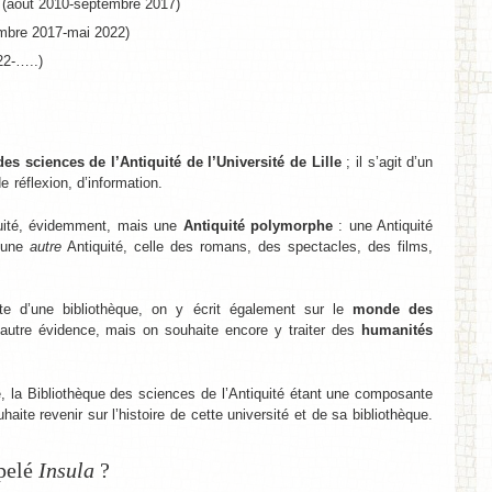
log (août 2010-septembre 2017)
ptembre 2017-mai 2022)
022-…..)
es sciences de l’Antiquité de l’Université de Lille
; il s’agit d’un
e réflexion, d’information.
quité, évidemment, mais une
Antiquité polymorphe
: une Antiquité
t une
autre
Antiquité, celle des romans, des spectacles, des films,
te d’une bibliothèque, on y écrit également sur le
monde des
 autre évidence, mais on souhaite encore y traiter des
humanités
e, la Bibliothèque des sciences de l’Antiquité étant une composante
uhaite revenir sur l’histoire de cette université et de sa bibliothèque.
pelé
Insula
?