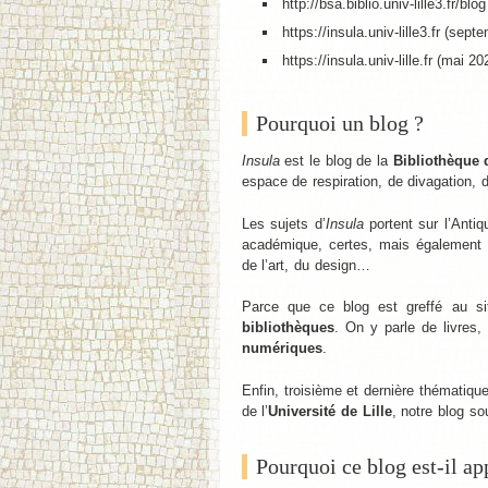
http://bsa.biblio.univ-lille3.fr/b
https://insula.univ-lille3.fr (se
https://insula.univ-lille.fr (mai 2
Pourquoi un blog ?
Insula
est le blog de la
Bibliothèque d
espace de respiration, de divagation, d
Les sujets d’
Insula
portent sur l’Anti
académique, certes, mais égalemen
de l’art, du design…
Parce que ce blog est greffé au si
bibliothèques
. On y parle de livres,
numériques
.
Enfin, troisième et dernière thématiqu
de l’
Université de Lille
, notre blog so
Pourquoi ce blog est-il ap