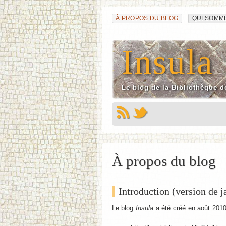
Navigation
Aller
À PROPOS DU BLOG
QUI SOMM
au
du
contenu
Insula
site
Le blog de la Bibliothèque d
À propos du blog
Introduction (version de 
Le blog
Insula
a été créé en août 2010.