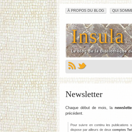
Navigation
Aller
À PROPOS DU BLOG
QUI SOMM
au
du
contenu
Insula
site
Le blog de la Bibliothèque d
Newsletter
Chaque début de mois, la
newslette
précédent.
Pour suivre en continu les publications
dispose par ailleurs de deux
comptes Twi