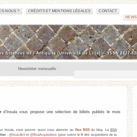
ES-NOUS ?
CRÉDITS ET MENTIONS LÉGALES
CONTACT
NEWS
es Sciences de l'Antiquité (Université de Lille) — ISSN 2427-82
Newsletter mensuelle :
r
d’Insula vous propose une sélection de billets publiés le mois
 sur Insula, vous pouvez aussi vous abonner au
flux RSS
du blog. La
BSA
tter
:
@bsaLille3
et
@BsaAcquisitions
(pour suivre le fil des acquisitions de la