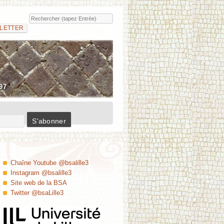
Rechercher
Insula
LETTER
97
Chaîne Youtube @bsalille3
Instagram @bsalille3
Site web de la BSA
Twitter @bsaLille3