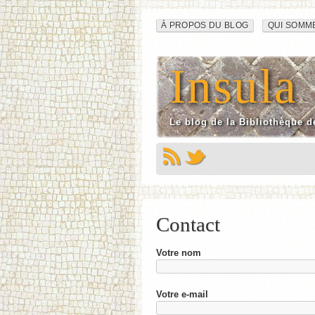
Navigation
Aller
À PROPOS DU BLOG
QUI SOMM
au
du
contenu
Insula
site
Le blog de la Bibliothèque d
Contact
Votre nom
Votre e-mail