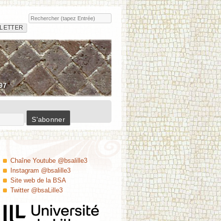
Rechercher
Insula
LETTER
97
Chaîne Youtube @bsalille3
Instagram @bsalille3
Site web de la BSA
Twitter @bsaLille3