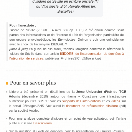
d’Isidore de Séville en écriture onciale (fin
du VIIIe siècle, Bibl. Royale Albert Ier,
Bruxelles).
Pour l’anecdote :
Isidore de Séville (v. 560 – 4 avril 636 ap. J.-C.) a été choisi comme Saint
patron des informaticiens et de l’Internet du fait de l’organisation particulière de
son oeuvre encyclopédique, les
Etymologies
. Doit-on y voir une coïncidence
avec le choix de l’acronyme
ISIDORE
?
[Mise à jour]
En guise de clin d’oeil, Yannick Maignien confirme la référence à
Isidore de Séville dans son article
ISIDORE, de l’interconnexion de données à
l’intégration de services
, publié sur @rchivesSIC.
[/Mise à jour]
Pour en savoir plus
Isidore a été présenté en détail lors de la
2ème Université d’été du TGE
Adonis
(décembre 2010) autour du thème « Construire une infrastructure
numérique pour les SHS » : voir les
supports des interventions
et les
vidéos
sur
le portail 25images/SHS. Voir aussi le
document de présentation d’Isidore
(pdf)
par la société Antidot.
Pour une analyse complète d’Isidore et un point de vue utilisateur, voir l’article
publié sur le site
Descripteurs
.
Sur la question du web de données, voir la présentation de Gautier Poupeau,