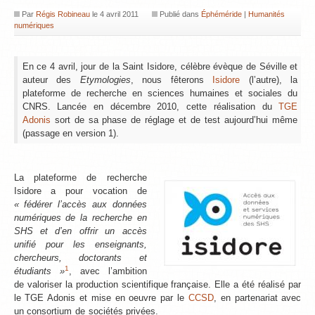
Par
Régis Robineau
le
4 avril 2011
Publié dans
Éphéméride
|
Humanités
numériques
En ce 4 avril, jour de la Saint Isidore, célèbre évèque de Séville et
auteur des
Etymologies
, nous fêterons
Isidore
(l’autre), la
plateforme de recherche en sciences humaines et sociales du
CNRS. Lancée en décembre 2010, cette réalisation du
TGE
Adonis
sort de sa phase de réglage et de test aujourd’hui même
(passage en version 1).
La plateforme de recherche
Isidore a pour vocation de
« fédérer l’accès aux données
numériques de la recherche en
SHS et d’en offrir un accès
unifié pour les enseignants,
chercheurs, doctorants et
1
étudiants »
, avec l’ambition
de valoriser la production scientifique française. Elle a été réalisé par
le TGE Adonis et mise en oeuvre par le
CCSD
, en partenariat avec
un consortium de sociétés privées.