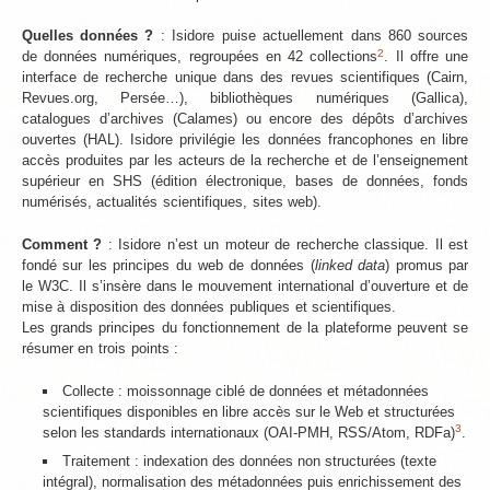
Quelles données ?
: Isidore puise actuellement dans 860 sources
2
de données numériques, regroupées en 42 collections
. Il offre une
interface de recherche unique dans des revues scientifiques (Cairn,
Revues.org, Persée…), bibliothèques numériques (Gallica),
catalogues d’archives (Calames) ou encore des dépôts d’archives
ouvertes (HAL). Isidore privilégie les données francophones en libre
accès produites par les acteurs de la recherche et de l’enseignement
supérieur en SHS (édition électronique, bases de données, fonds
numérisés, actualités scientifiques, sites web).
Comment ?
: Isidore n’est un moteur de recherche classique. Il est
fondé sur les principes du web de données (
linked data
) promus par
le W3C. Il s’insère dans le mouvement international d’ouverture et de
mise à disposition des données publiques et scientifiques.
Les grands principes du fonctionnement de la plateforme peuvent se
résumer en trois points :
Collecte : moissonnage ciblé de données et métadonnées
scientifiques disponibles en libre accès sur le Web et structurées
3
selon les standards internationaux (OAI-PMH, RSS/Atom, RDFa)
.
Traitement : indexation des données non structurées (texte
intégral), normalisation des métadonnées puis enrichissement des