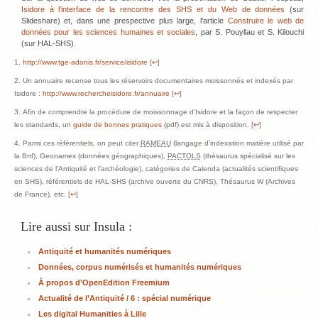
Isidore à l’interface de la rencontre des SHS et du Web de données
(sur
Slideshare) et, dans une prespective plus large, l’article
Construire le web de
données pour les sciences humaines et sociales
, par S. Pouyllau et S. Kilouchi
(sur HAL-SHS).
http://www.tge-adonis.fr/service/isidore
[
↩
]
Un annuaire recense tous les réservoirs documentaires moissonnés et indexés par
Isidore :
http://www.rechercheisidore.fr/annuaire
[
↩
]
Afin de comprendre la procédure de moissonnage d’Isidore et la façon de respecter
les standards, un
guide de bonnes pratiques
(pdf) est mis à disposition. [
↩
]
Parmi ces référentiels, on peut citer
RAMEAU
(langage d’indexation matière utilisé par
la Bnf), Geonames (données géographiques),
PACTOLS
(thésaurus spécialisé sur les
sciences de l’Antiquité et l’archéologie), catégories de Calenda (actualités scientifiques
en SHS), référentiels de HAL-SHS (archive ouverte du CNRS), Thésaurus W (Archives
de France), etc. [
↩
]
Lire aussi sur Insula :
Antiquité et humanités numériques
Données, corpus numérisés et humanités numériques
À propos d’OpenEdition Freemium
Actualité de l’Antiquité / 6 : spécial numérique
Les digital Humanities à Lille