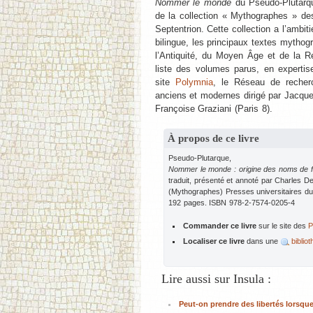
Nommer le monde
du Pseudo-Plutarq
de la collection « Mythographes » de
Septentrion. Cette collection a l’ambitie
bilingue, les principaux textes mythog
l’Antiquité, du Moyen Âge et de la R
liste des volumes parus, en expertis
site
Polymnia
, le Réseau de recher
anciens et modernes dirigé par Jacqueli
Françoise Graziani (Paris 8).
À propos de ce livre
Pseudo-Plutarque,
Nommer le monde : origine des noms de fl
traduit, présenté et annoté par Charles De
(Mythographes) Presses universitaires du
192 pages. ISBN 978-2-7574-0205-4
Commander ce livre
sur le site des
P
Localiser ce livre
dans une
biblio
Lire aussi sur Insula :
Peut-on prendre des libertés lorsque 