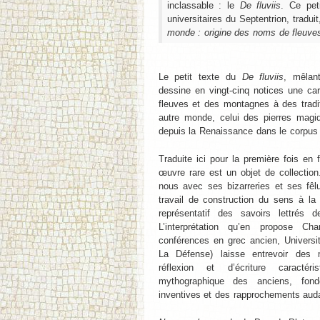
inclassable : le
De fluviis
. Ce pet
universitaires du Septentrion, tradui
monde : origine des noms de fleuves
Le petit texte du
De fluviis
, mêlant
dessine en vingt-cinq notices une ca
fleuves et des montagnes à des trad
autre monde, celui des pierres magiq
depuis la Renaissance dans le corpus
Traduite ici pour la première fois en 
œuvre rare est un objet de collection
nous avec ses bizarreries et ses fêlu
travail de construction du sens à la 
représentatif des savoirs lettrés d
L’interprétation qu’en propose Ch
conférences en grec ancien, Universi
La Défense) laisse entrevoir des
réflexion et d’écriture caractér
mythographique des anciens, fon
inventives et des rapprochements aud