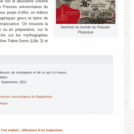
ue est le deuxième volume
s Presses universitaires du
ux projet d’offrir, en édition
raphiques grecs et latins de
enaissance. On trouvera la
Nommer le monde du Pseudo-
e ou en préparation, sur le
Plutarque
che sur les mythographes
ne Fabre-Serris (Lille 3) et
euves, de montagnes et de ce qui s’y trouve
,
lattre
 Septentrion, 2011.
resses universitaires du Septentrion
thèque
l’on traduit : réflexions d’un traducteur