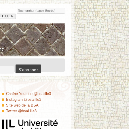
Rechercher
Insula
LETTER
97
Chaîne Youtube @bsalille3
Instagram @bsalille3
Site web de la BSA
Twitter @bsaLille3