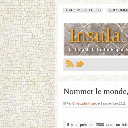
Navigation
Aller
À PROPOS DU BLOG
QUI SOMM
au
du
contenu
Insula
site
Le blog de la Bibliothèque d
Nommer le monde,
Par
Christophe Hugot
le
1 septembre 2011
Il y a près de 2000 ans, un let