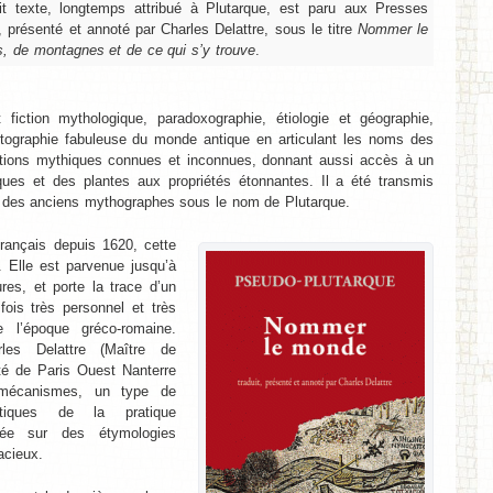
it texte, longtemps attribué à Plutarque, est paru aux Presses
t, présenté et annoté par Charles Delattre, sous le titre
Nommer le
, de montagnes et de ce qui s’y trouve
.
 fiction mythologique, paradoxographie, étiologie et géographie,
rtographie fabuleuse du monde antique en articulant les noms des
itions mythiques connues et inconnues, donnant aussi accès à un
ues et des plantes aux propriétés étonnantes. Il a été transmis
 des anciens mythographes sous le nom de Plutarque.
français depuis 1620, cette
. Elle est parvenue jusqu’à
res, et porte la trace d’un
fois très personnel et très
e l’époque gréco-romaine.
arles Delattre (Maître de
té de Paris Ouest Nanterre
 mécanismes, un type de
istiques de la pratique
dée sur des étymologies
acieux.