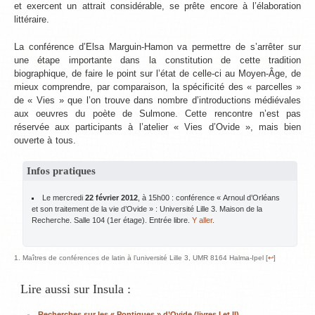
et exercent un attrait considérable, se prête encore à l’élaboration
littéraire.
La conférence d’Elsa Marguin-Hamon va permettre de s’arrêter sur
une étape importante dans la constitution de cette tradition
biographique, de faire le point sur l’état de celle-ci au Moyen-Âge, de
mieux comprendre, par comparaison, la spécificité des « parcelles »
de « Vies » que l’on trouve dans nombre d’introductions médiévales
aux oeuvres du poète de Sulmone. Cette rencontre n’est pas
réservée aux participants à l’atelier « Vies d’Ovide », mais bien
ouverte à tous.
Infos pratiques
Le mercredi
22 février 2012
, à 15h00 : conférence « Arnoul d’Orléans
et son traitement de la vie d’Ovide » : Université Lille 3. Maison de la
Recherche. Salle 104 (1er étage). Entrée libre.
Y aller
.
Maîtres de conférences de latin à l’université Lille 3, UMR 8164 Halma-Ipel [
↩
]
Lire aussi sur Insula :
Recherches sur les « Pontiques » d’Ovide (livres I et II)