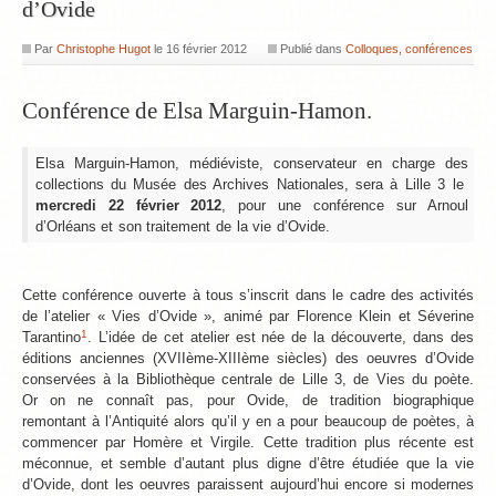
d’Ovide
Par
Christophe Hugot
le
16 février 2012
Publié dans
Colloques, conférences
Conférence de Elsa Marguin-Hamon.
Elsa Marguin-Hamon, médiéviste, conservateur en charge des
collections du Musée des Archives Nationales, sera à Lille 3 le
mercredi 22 février 2012
, pour une conférence sur Arnoul
d’Orléans et son traitement de la vie d’Ovide.
Cette conférence ouverte à tous s’inscrit dans le cadre des activités
de l’atelier « Vies d’Ovide », animé par Florence Klein et Séverine
1
Tarantino
. L’idée de cet atelier est née de la découverte, dans des
éditions anciennes (XVIIème-XIIIème siècles) des oeuvres d’Ovide
conservées à la Bibliothèque centrale de Lille 3, de Vies du poète.
Or on ne connaît pas, pour Ovide, de tradition biographique
remontant à l’Antiquité alors qu’il y en a pour beaucoup de poètes, à
commencer par Homère et Virgile. Cette tradition plus récente est
méconnue, et semble d’autant plus digne d’être étudiée que la vie
d’Ovide, dont les oeuvres paraissent aujourd’hui encore si modernes