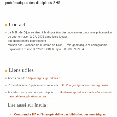
problématiques des disciplines SHS.
Contact
La MSH de Dijon se tient à la disposition des laboratoires pour une présentation
ou une formation à CArGOS dans leurs locaux.
pgc.mshdijon@u-bourgogne.fr
Maison des Sciences de l’Homme de Dijon – Pôle géomatique et cartographie
Esplanade Erasme BP 26611 21066 Dijon – 03 80 39 69 84
Liens utiles
Accès au site :
http://cargos.tge-adonis.fr
Présentation de l’application et manuels :
http://cargos.tge-adonis.fr/cargoswiki
Accéder au communiqué depuis :
http://www.tge-adonis.fr/article/lancement-
national-de-lapplication-cargos
Lire aussi sur Insula :
Comprendre IIIF et l’interopérabilité des bibliothèques numériques