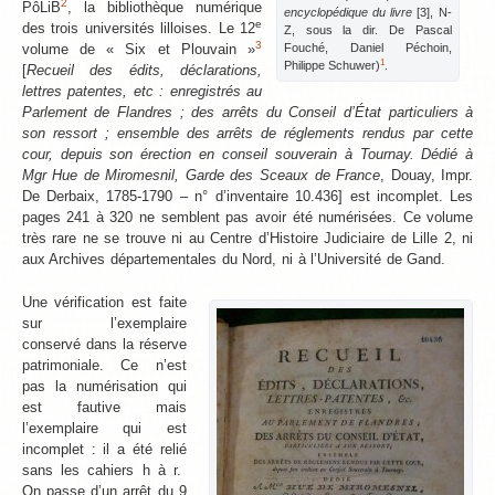
2
PôLiB
, la bibliothèque numérique
encyclopédique du livre
[3], N-
e
des trois universités lilloises. Le 12
Z, sous la dir. De Pascal
3
Fouché, Daniel Péchoin,
volume de « Six et Plouvain »
1
Philippe Schuwer)
.
[
Recueil des édits, déclarations,
lettres patentes, etc : enregistrés au
Parlement de Flandres ; des arrêts du Conseil d’État particuliers à
son ressort ; ensemble des arrêts de réglements rendus par cette
cour, depuis son érection en conseil souverain à Tournay. Dédié à
Mgr Hue de Miromesnil, Garde des Sceaux de France
, Douay, Impr.
De Derbaix, 1785-1790 – n° d’inventaire 10.436] est incomplet. Les
pages 241 à 320 ne semblent pas avoir été numérisées. Ce volume
très rare ne se trouve ni au Centre d’Histoire Judiciaire de Lille 2, ni
aux Archives départementales du Nord, ni à l’Université de Gand.
Une vérification est faite
sur l’exemplaire
conservé dans la réserve
patrimoniale. Ce n’est
pas la numérisation qui
est fautive mais
l’exemplaire qui est
incomplet : il a été relié
sans les cahiers h à r.
On passe d’un arrêt du 9