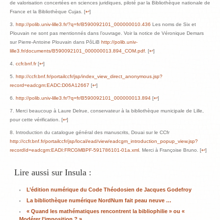
de valorisation concertées en sciences juridiques, piloté par la Bibliothèque nationale de
France et la Bibliothèque Cujas. [
↩
]
http://polib.univ-lille3.fr/?q=fr/B590092101_000000010.436
Les noms de Six et
Plouvain ne sont pas mentionnés dans l’ouvrage. Voir la notice de Véronique Demars
sur Pierre-Antoine Plouvain dans PôLiB
http://polib.univ-
lille3.fr/documents/B590092101_000000013.894_COM.pdf
. [
↩
]
ccfr.bnf.fr
[
↩
]
http://ccfr.bnf.fr/portailccfr/jsp/index_view_direct_anonymous.jsp?
record=eadcgm:EADC:D06A12667
[
↩
]
http://polib.univ-lille3.fr/?q=fr/B590092101_000000013.894
[
↩
]
Merci beaucoup à Laure Delrue, conservateur à la bibliothèque municipale de Lille,
pour cette vérification. [
↩
]
Introduction du catalogue général des manuscrits, Douai sur le CCfr
http://ccfr.bnf.fr/portailccfr/jsp/local/ead/view/eadcgm_introduction_popup_view.jsp?
recordId=eadcgm:EADI:FRCGMBPF-591786101-01a.xml
. Merci à Françoise Bruno. [
↩
]
Lire aussi sur Insula :
L’édition numérique du Code Théodosien de Jacques Godefroy
La bibliothèque numérique NordNum fait peau neuve …
« Quand les mathématiques rencontrent la bibliophilie » ou «
Modérer l’imposition ? »