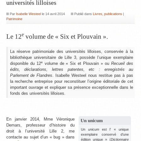
universités lilloises
Par
Isabelle Westeel
le
14 avril 2014
Publié dans
Livres, publications
|
Patrimoine
e
Le 12
volume de « Six et Plouvain ».
La réserve patrimoniale des universités lilloises, conservée à la
bibliothèque universitaire de Lille 3, possède l’unique exemplaire
e
disponible du 12
volume de « Six et Plouvain » ou
Recueil des
édits, déclarations, lettres patentes, etc : enregistrés au
Parlement de Flandres
. Isabelle Westeel nous restitue pas à pas
la recherche entreprise pour reconstituer l’origine éditoriale de cet
important ouvrage et expliquer sa présence exceptionnelle dans le
fonds des universités lilloises.
En janvier 2014, Mme Véronique
Un unicum
Demars, professeur d’histoire du
Un
unicum
est l’ « unique
droit à l’université Lille 2, me
exemplaire conservé d’une
contacte au sujet d’un « bug » dans
édition unique » (
Dictionnaire