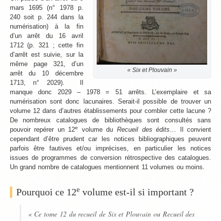
mars 1695 (n° 1978 p.
240 soit p. 244 dans la
numérisation) à la fin
d’un arrêt du 16 avril
1712 (p. 321 ; cette fin
d’arrêt est suivie, sur la
même page 321, d’un
« Six et Plouvain »
arrêt du 10 décembre
1713, n° 2029). Il
manque donc 2029 – 1978 = 51 arrêts. L’exemplaire et sa
numérisation sont donc lacunaires. Serait-il possible de trouver un
volume 12 dans d’autres établissements pour combler cette lacune ?
De nombreux catalogues de bibliothèques sont consultés sans
e
pouvoir repérer un 12
volume du
Recueil des édits
… Il convient
cependant d’être prudent car les notices bibliographiques peuvent
parfois être fautives et/ou imprécises, en particulier les notices
issues de programmes de conversion rétrospective des catalogues.
Un grand nombre de catalogues mentionnent 11 volumes ou moins.
e
Pourquoi ce 12
volume est-il si important ?
« Ce tome 12 du recueil de Six et Plouvain ou
Recueil des