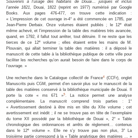
Souvenirs à l’usage des habitans de Douai… jusques et inclus
l’année 1821
, Douai, 1822 (reprint en 1977) numérisé par Google
Books. Aux pages 476-477, on trouve cette indication :
« L’impression de cet ouvrage in-4° a été commencée en 1785, par
e
Jean-Pierre Derbaix. Onze volumes étaient publiés ; le 12
était
même achevé, et l’impression de la table des matières très avancée,
quand, en 1792, il fallut tout arrêter, tout détruire. Il ne reste que les
e
tierces de ce 12
volume ; elles étaient entre les mains de M.
Plouvain, qui allait terminer la table des matières : il a déposé le
manuscrit de cette table à la bibliothèque publique de cette ville pour
faciliter les recherches qu’on aurait besoin de faire dans le corps de
l’ouvrage. »
4
Une recherche dans le Catalogue collectif de France
(CCFr), onglet
Manuscrits puis CGM, permet d’en savoir plus sur le manuscrit de la
table des matières conservé à la bibliothèque municipale de Douai. Il
5
porte la cote « ms 671 »
. La notice permet une analyse
complémentaire. La manuscrit comprend trois parties : 1°
« Avertissement destiné à être mis en tête du XIIe volume ; cet
avertissement est inédit ; il ne se trouve pas en tête de l’exemplaire
du tome XII possédé par la bibliothèque de Douai », 2° « Table
chronologique des ordonnances et arrêts de règlement… contenus
e
dans le 12
volume ». Elle ne s’y trouve pas non plus, 3° La
troisième partie correspond à la « Table analytique des matières … »