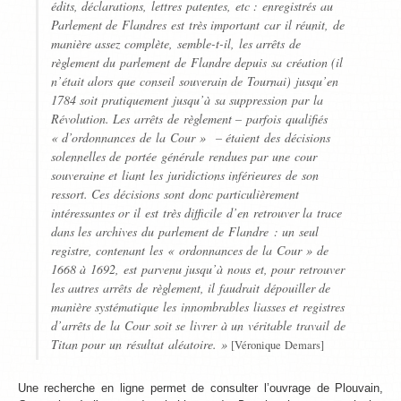
édits, déclarations, lettres patentes, etc : enregistrés au
Parlement de Flandres
est très important car il réunit, de
manière assez complète, semble-t-il, les arrêts de
règlement du parlement de Flandre depuis sa création (il
n’était alors que conseil souverain de Tournai) jusqu’en
1784 soit pratiquement jusqu’à sa suppression par la
Révolution. Les arrêts de règlement – parfois qualifiés
« d’ordonnances de la Cour » – étaient des décisions
solennelles de portée générale rendues par une cour
souveraine et liant les juridictions inférieures de son
ressort. Ces décisions sont donc particulièrement
intéressantes or il est très difficile d’en retrouver la trace
dans les archives du parlement de Flandre : un seul
registre, contenant les « ordonnances de la Cour » de
1668 à 1692, est parvenu jusqu’à nous et, pour retrouver
les autres arrêts de règlement, il faudrait dépouiller de
manière systématique les innombrables liasses et registres
d’arrêts de la Cour soit se livrer à un véritable travail de
Titan pour un résultat aléatoire. »
[Véronique Demars]
Une recherche en ligne permet de consulter l’ouvrage de Plouvain,