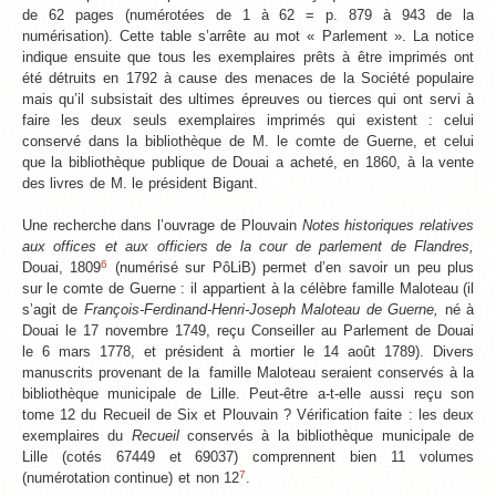
de 62 pages (numérotées de 1 à 62 = p. 879 à 943 de la
numérisation). Cette table s’arrête au mot « Parlement ». La notice
indique ensuite que tous les exemplaires prêts à être imprimés ont
été détruits en 1792 à cause des menaces de la Société populaire
mais qu’il subsistait des ultimes épreuves ou tierces qui ont servi à
faire les deux seuls exemplaires imprimés qui existent : celui
conservé dans la bibliothèque de M. le comte de Guerne, et celui
que la bibliothèque publique de Douai a acheté, en 1860, à la vente
des livres de M. le président Bigant.
Une recherche dans l’ouvrage de Plouvain
Notes historiques relatives
aux offices et aux officiers de la cour de parlement de Flandres,
6
Douai, 1809
(numérisé sur PôLiB) permet d’en savoir un peu plus
sur le comte de Guerne : il appartient à la célèbre famille Maloteau (il
s’agit de
François-Ferdinand-Henri-Joseph Maloteau de Guerne,
né à
Douai le 17 novembre 1749, reçu Conseiller au Parlement de Douai
le 6 mars 1778, et président à mortier le 14 août 1789). Divers
manuscrits provenant de la famille Maloteau seraient conservés à la
bibliothèque municipale de Lille. Peut-être a-t-elle aussi reçu son
tome 12 du Recueil de Six et Plouvain ? Vérification faite : les deux
exemplaires du
Recueil
conservés à la bibliothèque municipale de
Lille (cotés 67449 et 69037) comprennent bien 11 volumes
7
(numérotation continue) et non 12
.