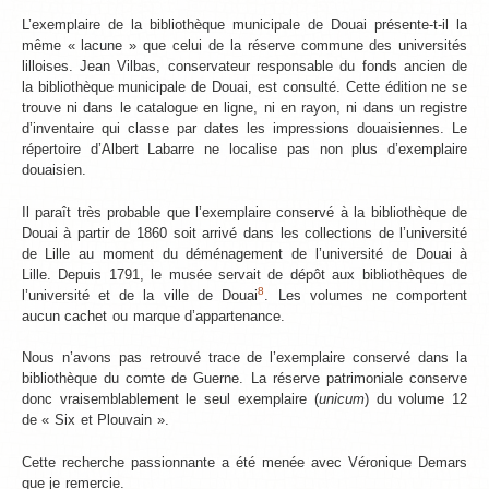
L’exemplaire de la bibliothèque municipale de Douai présente-t-il la
même « lacune » que celui de la réserve commune des universités
lilloises. Jean Vilbas, conservateur responsable du fonds ancien de
la bibliothèque municipale de Douai, est consulté. Cette édition ne se
trouve ni dans le catalogue en ligne, ni en rayon, ni dans un registre
d’inventaire qui classe par dates les impressions douaisiennes. Le
répertoire d’Albert Labarre ne localise pas non plus d’exemplaire
douaisien.
Il paraît très probable que l’exemplaire conservé à la bibliothèque de
Douai à partir de 1860 soit arrivé dans les collections de l’université
de Lille au moment du déménagement de l’université de Douai à
Lille. Depuis 1791, le musée servait de dépôt aux bibliothèques de
8
l’université et de la ville de Douai
. Les volumes ne comportent
aucun cachet ou marque d’appartenance.
Nous n’avons pas retrouvé trace de l’exemplaire conservé dans la
bibliothèque du comte de Guerne. La réserve patrimoniale conserve
donc vraisemblablement le seul exemplaire (
unicum
) du volume 12
de « Six et Plouvain ».
Cette recherche passionnante a été menée avec Véronique Demars
que je remercie.