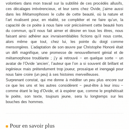
volontiers dans mon travail sur la subtilité de ces procédés allusifs,
ces décalages irrévérencieux, et leur sens chez Ovide, j’aime aussi
dans les
Métamorphoses
le culte de cette beauté, où la nature et
l’art rivalisent pour, en réalité, se compléter et ne faire qu’un, la
capacité de ce poète à nous faire voir précisément cette beauté hors
du commun, qu’il nous fait aimer et désirer en tous les êtres, nous
faisant ainsi adhérer aux invraisemblables fictions qu’il nous conte,
alors même que tout, chez lui, les pointe du doigt comme
mensongères. L’adaptation de son œuvre par Christophe Honoré était
un défi magnifique, une promesse de renouvellement génial et de
métamorphose troublante ; j’y ai retrouvé − en quelque sorte − un
avatar de l’Ovide ‘ancien’, l’auteur que l’on a si souvent dit brillant et
ingénieux mais prétendument trop joueur, prosaïque et inengagé pour
nous faire croire (un peu) à ses histoires merveilleuses.
Surprenant constat, qui me donne à méditer un peu plus encore sur
ce que les uns et les autres considèrent − peut-être à leur insu −
comme étant le leg d’Ovide, et à espérer que, comme le prophétisait
le poète, son texte, toujours jeune, sera lu longtemps sur les
bouches des hommes.
Pour en savoir plus