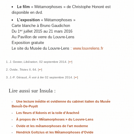
Le film
« Métamorphoses » de Christophe Honoré est
disponible en dvd.
L’exposition
« Métamorphoses »
Carte blanche à Bruno Gaudichon
er
Du 1
juillet 2015 au 21 mars 2016
Au Pavillon de verre du Louvre-Lens
Exposition gratuite
Le site du Musée du Louvre-Lens :
www.louvrelens.fr
J. Gester,
Libération
, 02 septembre 2014. [
↩
]
Ovide,
Tristes
II, 64. [
↩
]
J.-P. Géraud,
À voir à lire
02 septembre 2014. [
↩
]
Lire aussi sur Insula :
Une lecture inédite et ovidienne du cabinet italien du Musée
Benoît-De-Puydt
Les fleurs d’Adonis et la toile d’Arachné
À propos de « Métamorphoses » du Louvre-Lens
Ovide et les métamorphoses de l’art moderne
Hendrick Goltzius et les Métamorphoses d’Ovide