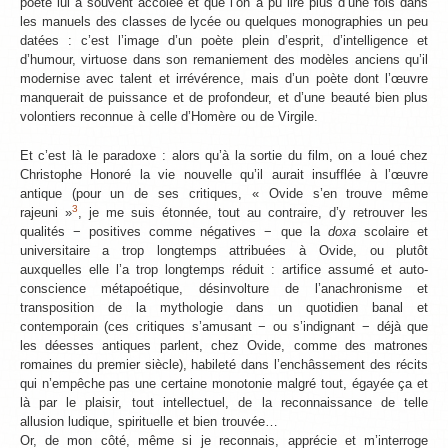
poète lui a souvent accolée et que l’on a pu lire plus d’une fois dans
les manuels des classes de lycée ou quelques monographies un peu
datées : c’est l’image d’un poète plein d’esprit, d’intelligence et
d’humour, virtuose dans son remaniement des modèles anciens qu’il
modernise avec talent et irrévérence, mais d’un poète dont l’œuvre
manquerait de puissance et de profondeur, et d’une beauté bien plus
volontiers reconnue à celle d’Homère ou de Virgile.
Et c’est là le paradoxe : alors qu’à la sortie du film, on a loué chez
Christophe Honoré la vie nouvelle qu’il aurait insufflée à l’œuvre
antique (pour un de ses critiques, « Ovide s’en trouve même
3
rajeuni »
, je me suis étonnée, tout au contraire, d’y retrouver les
qualités − positives comme négatives − que la
doxa
scolaire et
universitaire a trop longtemps attribuées à Ovide, ou plutôt
auxquelles elle l’a trop longtemps réduit : artifice assumé et auto-
conscience métapoétique, désinvolture de l’anachronisme et
transposition de la mythologie dans un quotidien banal et
contemporain (ces critiques s’amusant − ou s’indignant − déjà que
les déesses antiques parlent, chez Ovide, comme des matrones
romaines du premier siècle), habileté dans l’enchâssement des récits
qui n’empêche pas une certaine monotonie malgré tout, égayée ça et
là par le plaisir, tout intellectuel, de la reconnaissance de telle
allusion ludique, spirituelle et bien trouvée…
Or, de mon côté, même si je reconnais, apprécie et m’interroge