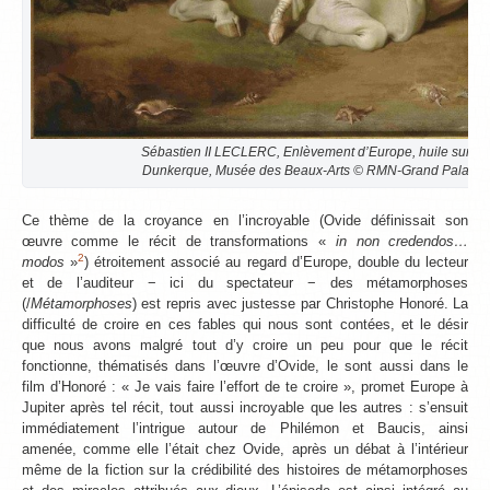
Sébastien II LECLERC, Enlèvement d’Europe, huile sur toil
Dunkerque, Musée des Beaux-Arts © RMN-Grand Palais / 
Ce thème de la croyance en l’incroyable (Ovide définissait son
œuvre comme le récit de transformations «
in non credendos…
2
modos
»
) étroitement associé au regard d’Europe, double du lecteur
et de l’auditeur − ici du spectateur − des métamorphoses
(/
Métamorphoses
) est repris avec justesse par Christophe Honoré. La
difficulté de croire en ces fables qui nous sont contées, et le désir
que nous avons malgré tout d’y croire un peu pour que le récit
fonctionne, thématisés dans l’œuvre d’Ovide, le sont aussi dans le
film d’Honoré : « Je vais faire l’effort de te croire », promet Europe à
Jupiter après tel récit, tout aussi incroyable que les autres : s’ensuit
immédiatement l’intrigue autour de Philémon et Baucis, ainsi
amenée, comme elle l’était chez Ovide, après un débat à l’intérieur
même de la fiction sur la crédibilité des histoires de métamorphoses