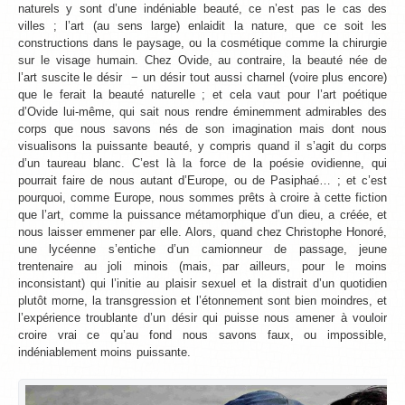
naturels y sont d’une indéniable beauté, ce n’est pas le cas des
villes ; l’art (au sens large) enlaidit la nature, que ce soit les
constructions dans le paysage, ou la cosmétique comme la chirurgie
sur le visage humain. Chez Ovide, au contraire, la beauté née de
l’art suscite le désir − un désir tout aussi charnel (voire plus encore)
que le ferait la beauté naturelle ; et cela vaut pour l’art poétique
d’Ovide lui-même, qui sait nous rendre éminemment admirables des
corps que nous savons nés de son imagination mais dont nous
visualisons la puissante beauté, y compris quand il s’agit du corps
d’un taureau blanc. C’est là la force de la poésie ovidienne, qui
pourrait faire de nous autant d’Europe, ou de Pasiphaé… ; et c’est
pourquoi, comme Europe, nous sommes prêts à croire à cette fiction
que l’art, comme la puissance métamorphique d’un dieu, a créée, et
nous laisser emmener par elle. Alors, quand chez Christophe Honoré,
une lycéenne s’entiche d’un camionneur de passage, jeune
trentenaire au joli minois (mais, par ailleurs, pour le moins
inconsistant) qui l’initie au plaisir sexuel et la distrait d’un quotidien
plutôt morne, la transgression et l’étonnement sont bien moindres, et
l’expérience troublante d’un désir qui puisse nous amener à vouloir
croire vrai ce qu’au fond nous savons faux, ou impossible,
indéniablement moins puissante.