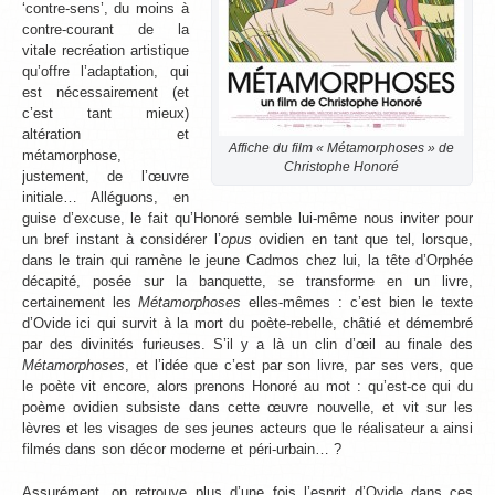
‘contre-sens’, du moins à
contre-courant de la
vitale recréation artistique
qu’offre l’adaptation, qui
est nécessairement (et
c’est tant mieux)
altération et
Affiche du film « Métamorphoses » de
métamorphose,
Christophe Honoré
justement, de l’œuvre
initiale… Alléguons, en
guise d’excuse, le fait qu’Honoré semble lui-même nous inviter pour
un bref instant à considérer l’
opus
ovidien en tant que tel, lorsque,
dans le train qui ramène le jeune Cadmos chez lui, la tête d’Orphée
décapité, posée sur la banquette, se transforme en un livre,
certainement les
Métamorphoses
elles-mêmes : c’est bien le texte
d’Ovide ici qui survit à la mort du poète-rebelle, châtié et démembré
par des divinités furieuses. S’il y a là un clin d’œil au finale des
Métamorphoses
, et l’idée que c’est par son livre, par ses vers, que
le poète vit encore, alors prenons Honoré au mot : qu’est-ce qui du
poème ovidien subsiste dans cette œuvre nouvelle, et vit sur les
lèvres et les visages de ses jeunes acteurs que le réalisateur a ainsi
filmés dans son décor moderne et péri-urbain… ?
Assurément, on retrouve plus d’une fois l’esprit d’Ovide dans ces