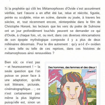
Si la prophétie qui clôt les
Métamorphoses
d’Ovide s’est assurément
vérifiée, tant l’œuvre a en effet été lue, relue et réécrite, figurée,
peinte ou sculptée, mise en scène, dansée ou jouée, à travers les
siècles, et, tout récemment encore, réinterprétée dans le film de
Christophe Honoré, les lecteurs que les vers du poète de Sulmone
ont un jour profondément touchés peuvent se demander ce qui
d’Ovide, à chaque fois, vit, ou revit, dans ces diverses réincarnations
de son épopée mythologique composée il y a plus de deux
millénaires désormais. Pour le dire autrement : qu’y a-t-il d’« ovidien
» dans telle ou telle de ces reprises, dans ces histoires de
métamorphoses ainsi renouvelées ?
Bien sûr, ce n’est pas
− et heureusement ! − la
seule question que l’on
puisse se poser face à
une adaptation, qu’elle
soit littéraire, picturale,
cinématographique… ; ce
n’est certainement pas
même la plus légitime
puisqu’elle est, sinon un