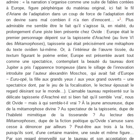
admire : « la narration s’organise comme une suite de fables contées
à Europe, figure périphérique du matériau original, ici fait le fil
d’Ariane de l’adaptation dans un coup de force de l’adaptation dont
1
on devine sans mal combien il n’a rien d’innocent… »
. Plus
admirable me semble être le fait qu’il s’agisse là, en réalité, du
prolongement d’une piste bien présente chez Ovide : Europe était le
premier personnage dépeint sur la tapisserie d’Arachné (au livre VI
des
Métamorphoses
), tapisserie qui était précisément une métaphore
du texte ovidien lui-même. Or, à l’intérieur de l’œuvre tissée, du
textum
figurant le poème entier, Europe est présentée avant tout
comme une spectatrice, contemplant la beauté du taureau dont
Jupiter a pris l’apparence trompeuse (dans le sillage de l’innovation
introduite par l’auteur alexandrin Moschos, qui avait fait d’Europe
−
Euru-opé
, la fille aux grands yeux / aux yeux grand ouverts − une
spectatrice dont, par le jeu de la focalisation, le lecteur épousait le
regard désirant sur le monde…). L’aimable taureau représenté sur la
délicate tapisserie d’Arachné est si bien fait qu’il semble ‘vrai’, nous
dit Ovide − mais à qui semble-t-il vrai ? À la jeune amoureuse, dupe
de la métamorphose divine ? Au spectateur de la tapisserie, dupe de
l’habileté mimétique de la tisserande ? Au lecteur des
Métamorphoses
, dupe de la fiction poétique qu’Ovide s’amuse sans
cesse à dénoncer par ailleurs ? Peut-être aux trois à la fois,
puisqu’ils sont, d’une certaine manière, une seule et même figure…
Par son regard émerveillé sur le taureau et son acceptation de