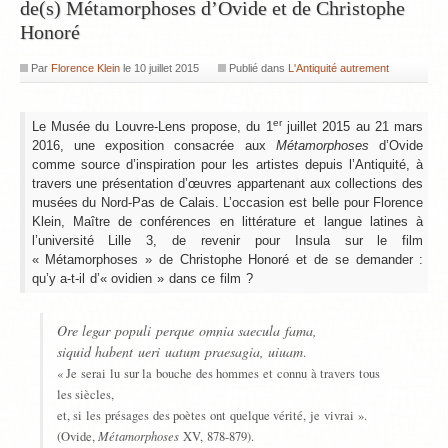
de(s) Métamorphoses d’Ovide et de Christophe
Honoré
Par
Florence Klein
le
10 juillet 2015
Publié dans
L'Antiquité autrement
er
Le Musée du Louvre-Lens propose, du 1
juillet 2015 au 21 mars
2016, une exposition consacrée aux
Métamorphoses
d’Ovide
comme source d’inspiration pour les artistes depuis l’Antiquité, à
travers une présentation d’œuvres appartenant aux collections des
musées du Nord-Pas de Calais. L’occasion est belle pour Florence
Klein, Maître de conférences en littérature et langue latines à
l’université Lille 3, de revenir pour Insula sur le film
« Métamorphoses » de Christophe Honoré et de se demander :
qu’y a-t-il d’« ovidien » dans ce film ?
Ore legar populi perque omnia saecula fama,
siquid habent ueri uatum praesagia, uiuam
.
« Je serai lu sur la bouche des hommes et connu à travers tous
les siècles,
et, si les présages des poètes ont quelque vérité, je vivrai ».
Métamorphoses
(Ovide,
XV, 878-879).