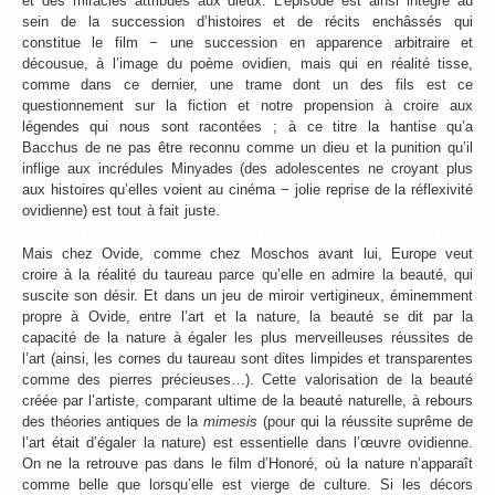
et des miracles attribués aux dieux. L’épisode est ainsi intégré au
sein de la succession d’histoires et de récits enchâssés qui
constitue le film − une succession en apparence arbitraire et
décousue, à l’image du poème ovidien, mais qui en réalité tisse,
comme dans ce dernier, une trame dont un des fils est ce
questionnement sur la fiction et notre propension à croire aux
légendes qui nous sont racontées ; à ce titre la hantise qu’a
Bacchus de ne pas être reconnu comme un dieu et la punition qu’il
inflige aux incrédules Minyades (des adolescentes ne croyant plus
aux histoires qu’elles voient au cinéma − jolie reprise de la réflexivité
ovidienne) est tout à fait juste.
Mais chez Ovide, comme chez Moschos avant lui, Europe veut
croire à la réalité du taureau parce qu’elle en admire la beauté, qui
suscite son désir. Et dans un jeu de miroir vertigineux, éminemment
propre à Ovide, entre l’art et la nature, la beauté se dit par la
capacité de la nature à égaler les plus merveilleuses réussites de
l’art (ainsi, les cornes du taureau sont dites limpides et transparentes
comme des pierres précieuses…). Cette valorisation de la beauté
créée par l’artiste, comparant ultime de la beauté naturelle, à rebours
des théories antiques de la
mimesis
(pour qui la réussite suprême de
l’art était d’égaler la nature) est essentielle dans l’œuvre ovidienne.
On ne la retrouve pas dans le film d’Honoré, où la nature n’apparaît
comme belle que lorsqu’elle est vierge de culture. Si les décors