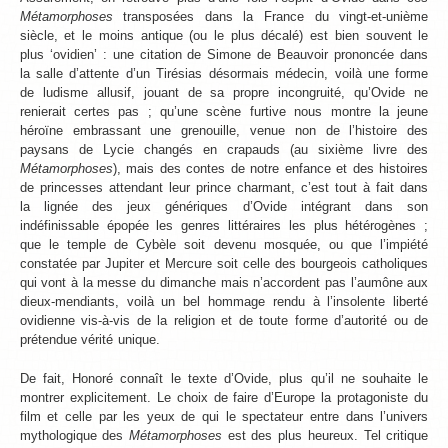
Métamorphoses
transposées dans la France du vingt-et-unième
siècle, et le moins antique (ou le plus décalé) est bien souvent le
plus ‘ovidien’ : une citation de Simone de Beauvoir prononcée dans
la salle d’attente d’un Tirésias désormais médecin, voilà une forme
de ludisme allusif, jouant de sa propre incongruité, qu’Ovide ne
renierait certes pas ; qu’une scène furtive nous montre la jeune
héroïne embrassant une grenouille, venue non de l’histoire des
paysans de Lycie changés en crapauds (au sixième livre des
Métamorphoses
), mais des contes de notre enfance et des histoires
de princesses attendant leur prince charmant, c’est tout à fait dans
la lignée des jeux génériques d’Ovide intégrant dans son
indéfinissable épopée les genres littéraires les plus hétérogènes ;
que le temple de Cybèle soit devenu mosquée, ou que l’impiété
constatée par Jupiter et Mercure soit celle des bourgeois catholiques
qui vont à la messe du dimanche mais n’accordent pas l’aumône aux
dieux-mendiants, voilà un bel hommage rendu à l’insolente liberté
ovidienne vis-à-vis de la religion et de toute forme d’autorité ou de
prétendue vérité unique.
De fait, Honoré connaît le texte d’Ovide, plus qu’il ne souhaite le
montrer explicitement. Le choix de faire d’Europe la protagoniste du
film et celle par les yeux de qui le spectateur entre dans l’univers
mythologique des
Métamorphoses
est des plus heureux. Tel critique