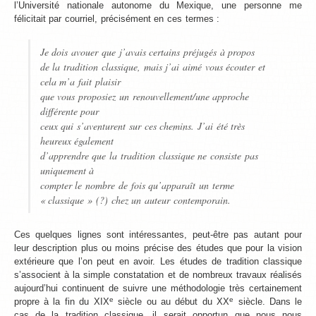
l’Université nationale autonome du Mexique, une personne me
félicitait par courriel, précisément en ces termes :
Je dois avouer que j’avais certains préjugés à propos
de la tradition classique, mais j’ai aimé vous écouter et
cela m’a fait plaisir
que vous proposiez un renouvellement/une approche
différente pour
ceux qui s’aventurent sur ces chemins. J’ai été très
heureux également
d’apprendre que la tradition classique ne consiste pas
uniquement à
compter le nombre de fois qu’apparaît un terme
« classique » (?) chez un auteur contemporain.
Ces quelques lignes sont intéressantes, peut-être pas autant pour
leur description plus ou moins précise des études que pour la vision
extérieure que l’on peut en avoir. Les études de tradition classique
s’associent à la simple constatation et de nombreux travaux réalisés
aujourd’hui continuent de suivre une méthodologie très certainement
e
e
propre à la fin du XIX
siècle ou au début du XX
siècle. Dans le
cas de la tradition classique, il serait opportun que nous nous