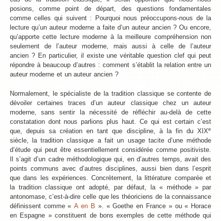
posions, comme point de départ, des questions fondamentales
comme celles qui suivent : Pourquoi nous préoccupons-nous de la
lecture qu’un auteur moderne a faite d’un auteur ancien ? Ou encore,
qu’apporte cette lecture moderne à la meilleure compréhension non
seulement de l’auteur moderne, mais aussi à celle de l’auteur
ancien ? En particulier, il existe une véritable question clef qui peut
répondre à beaucoup d’autres : comment s’établit la relation entre un
auteur moderne et un auteur ancien ?
Normalement, le spécialiste de la tradition classique se contente de
dévoiler certaines traces d’un auteur classique chez un auteur
moderne, sans sentir la nécessité de réfléchir au-delà de cette
constatation dont nous parlions plus haut. Ce qui est certain c’est
e
que, depuis sa création en tant que discipline, à la fin du XIX
siècle, la tradition classique a fait un usage tacite d’une méthode
d’étude qui peut être essentiellement considérée comme positiviste.
Il s’agit d’un cadre méthodologique qui, en d’autres temps, avait des
points communs avec d’autres disciplines, aussi bien dans l’esprit
que dans les expériences. Concrètement, la littérature comparée et
la tradition classique ont adopté, par défaut, la « méthode » par
antonomase, c’est-à-dire celle que les théoriciens de la connaissance
définissent comme «
A en B
». « Goethe en France » ou « Horace
en Espagne » constituent de bons exemples de cette méthode qui