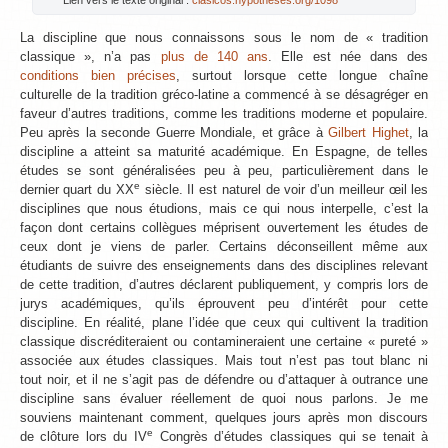
Lien vers le texte original :
clasicos.hypotheses.org/1098
La discipline que nous connaissons sous le nom de « tradition
classique », n’a pas
plus de 140 ans
. Elle est née dans des
conditions bien précises
, surtout lorsque cette longue chaîne
culturelle de la tradition gréco-latine a commencé à se désagréger en
faveur d’autres traditions, comme les traditions moderne et populaire.
Peu après la seconde Guerre Mondiale, et grâce à
Gilbert Highet
, la
discipline a atteint sa maturité académique. En Espagne, de telles
études se sont généralisées peu à peu, particulièrement dans le
e
dernier quart du XX
siècle. Il est naturel de voir d’un meilleur œil les
disciplines que nous étudions, mais ce qui nous interpelle, c’est la
façon dont certains collègues méprisent ouvertement les études de
ceux dont je viens de parler. Certains déconseillent même aux
étudiants de suivre des enseignements dans des disciplines relevant
de cette tradition, d’autres déclarent publiquement, y compris lors de
jurys académiques, qu’ils éprouvent peu d’intérêt pour cette
discipline. En réalité, plane l’idée que ceux qui cultivent la tradition
classique discréditeraient ou contamineraient une certaine « pureté »
associée aux études classiques. Mais tout n’est pas tout blanc ni
tout noir, et il ne s’agit pas de défendre ou d’attaquer à outrance une
discipline sans évaluer réellement de quoi nous parlons. Je me
souviens maintenant comment, quelques jours après mon discours
e
de clôture lors du IV
Congrès d’études classiques qui se tenait à