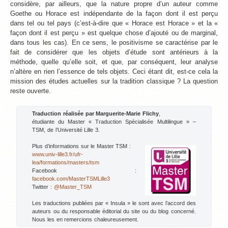
considère, par ailleurs, que la nature propre d’un auteur comme
Goethe ou Horace est indépendante de la façon dont il est perçu
dans tel ou tel pays (c’est-à-dire que « Horace est Horace » et la «
façon dont il est perçu » est quelque chose d’ajouté ou de marginal,
dans tous les cas). En ce sens, le positivisme se caractérise par le
fait de considérer que les objets d’étude sont antérieurs à la
méthode, quelle qu’elle soit, et que, par conséquent, leur analyse
n’altère en rien l’essence de tels objets. Ceci étant dit, est-ce cela la
mission des études actuelles sur la tradition classique ? La question
reste ouverte.
Traduction réalisée par Marguerite-Marie Flichy
,
étudiante du Master « Traduction Spécialisée Multilingue » –
TSM, de l’Université Lille 3.
Plus d’informations sur le Master TSM :
www.univ-lille3.fr/ufr-
lea/formations/masters/tsm
Facebook :
facebook.com/MasterTSMLille3
Twitter :
@Master_TSM
Les traductions publiées par « Insula » le sont avec l’accord des
auteurs ou du responsable éditorial du site ou du blog concerné.
Nous les en remercions chaleureusement.