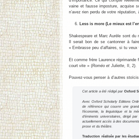
d’importance. Ce qui compte réelleme
vaine et fausse imposture, acquise s
n’avez rien perdu de votre réputation, 
Less is more (Le mieux est l’e
Shakespeare et Marc Aurèle sont du mê
Il serait bon de se cantonner à fair
« Embrasse peu d’affaires, si tu veux v
Et comme frère Laurence réprimande f
court vite » (
Roméo et Juliette
, II, 2).
Pouvez-vous penser à d’autres stoïc
Cet article a été rédigé par
Oxford S
Avec Oxford Scholarly Editions Onli
de référence qui couvre une grande 
l’économie, la linguistique et la 
d’éminents universitaires, dirigé p
actuellement accès à des documents éc
prose et du théâtre.
Traduction réalisée par les étudi