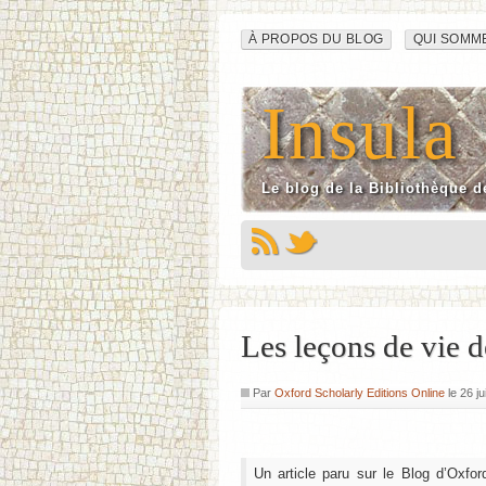
Navigation
Aller
À PROPOS DU BLOG
QUI SOMM
au
du
contenu
Insula
site
Le blog de la Bibliothèque d
Les leçons de vie 
Par
Oxford Scholarly Editions Online
le
26 ju
Un article paru sur le Blog d’Oxfo