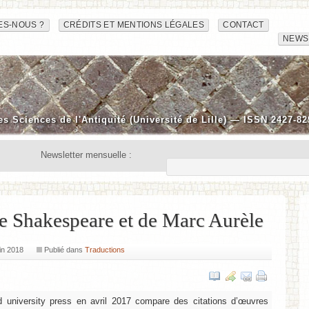
ES-NOUS ?
CRÉDITS ET MENTIONS LÉGALES
CONTACT
NEWS
es Sciences de l'Antiquité (Université de Lille) — ISSN 2427-82
Newsletter mensuelle :
de Shakespeare et de Marc Aurèle
in 2018
Publié dans
Traductions
rd university press en avril 2017 compare des citations d’œuvres