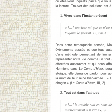
ou êtes-vous inquiets parce que vous
la lecture. Trouver des solutions est
Vivez dans l’instant présent
« […] souviens-toi que ce n’est n
toujours le présent »
(Livre XIII, 
Dans cette remarquable pensée, Mar
évènements passés et que tous autan
d’une méthode permettant de limit
représenter notre vie comme un tout 
affectées auparavant et qui nous affai
Hermione dans
Le Conte d’hiver
, sera
stoïque, elle demande pardon pour avo
la mort de leur reine bien-aimée : «
chagrin » (
Le Conte d’hiver
, III, 2).
Tout est dans l’attitude
« […] le trouble naît en nous d
intérieurement »
.
(Livre IV, 3)