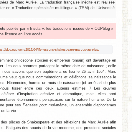
sées
de Marc Aurèle. La traduction française inédite est réalisée
er en « Traduction spécialisée multilingue » (TSM) de l’Université
lets publiés par « Insula », les traductions issues de « OUPblog »
e licence en libre accès.
ps://blog.oup.com/2017/04/life-lessons-shakespeare-marcus-aurelius/
éminent philosophe stoïcien et empereur romain) ont davantage en
er. Les deux hommes partagent la même date de naissance ; celle
 nous savons que son baptême a eu lieu le 26 avril 1564. Marc
outume veut que nous commémorions et célébrions sa naissance le
rges. Néanmoins, hormis un mois de naissance (et un écart de plus
s-nous tisser entre ces deux auteurs estimés ? Les œuvres
élèbre d’inspiration créative et dramatique, mais elles sont
mentaires étonnamment perspicaces sur la nature humaine. De la
bre pour ses
Pensées pour moi-même
, un ensemble d’aphorismes
 de la vie.
s pièces de Shakespeare et des réflexions de Marc Aurèle afin
les. Fatigués des soucis de la vie moderne, des pressions sociales