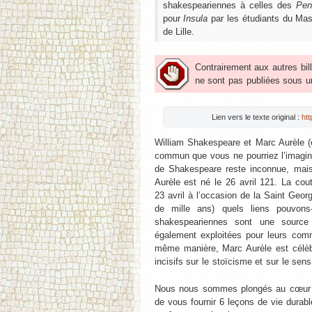
shakespeariennes à celles des
Pen
pour
Insula
par les étudiants du Mast
de Lille.
Contrairement aux autres bil
ne sont pas publiées sous un
Lien vers le texte original :
htt
William Shakespeare et Marc Aurèle (
commun que vous ne pourriez l’imagin
de Shakespeare reste inconnue, mais
Aurèle est né le 26 avril 121. La c
23 avril à l’occasion de la Saint Geo
de mille ans) quels liens pouvon
shakespeariennes sont une source c
également exploitées pour leurs com
même manière, Marc Aurèle est célè
incisifs sur le stoïcisme et sur le sens
Nous nous sommes plongés au cœur de
de vous fournir 6 leçons de vie durab