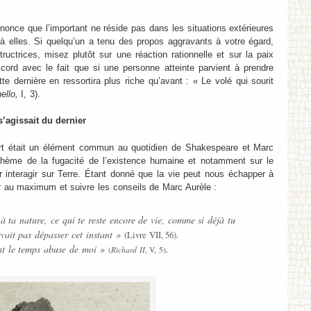
nonce que l’important ne réside pas dans les situations extérieures
à elles. Si quelqu’un a tenu des propos aggravants à votre égard,
uctrices, misez plutôt sur une réaction rationnelle et sur la paix
cord avec le fait que si une personne atteinte parvient à prendre
te dernière en ressortira plus riche qu’avant : « Le volé qui sourit
ello,
I, 3).
’agissait du dernier
ort était un élément commun au quotidien de Shakespeare et Marc
thème de la fugacité de l’existence humaine et notamment sur le
r interagir sur Terre. Étant donné que la vie peut nous échapper à
r au maximum et suivre les conseils de Marc Aurèle :
 à ta nature, ce qui te reste encore de vie, comme si déjà tu
evait pas dépasser cet instant »
.
(Livre VII, 56)
ent le temps abuse de moi »
.
(
Richard II
, V, 5)