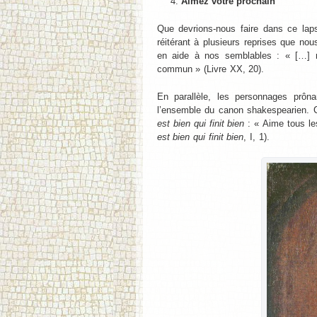
Aimez votre prochain
Que devrions-nous faire dans ce lap
réitérant à plusieurs reprises que no
en aide à nos semblables : « […] ne
commun » (Livre XX, 20).
En parallèle, les personnages prôna
l’ensemble du canon shakespearien. 
est bien qui finit bien
: « Aime tous les
est bien qui finit bien
, I, 1).