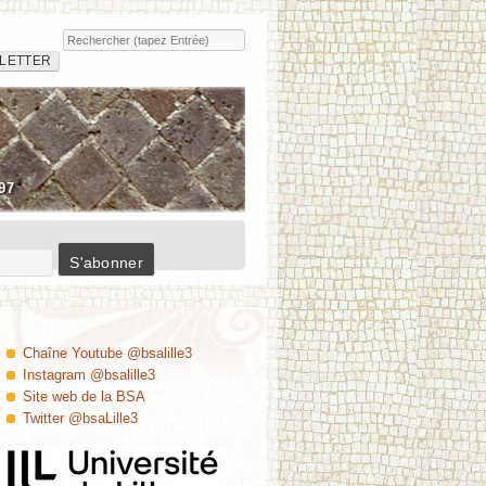
Rechercher
Insula
LETTER
97
Chaîne Youtube @bsalille3
Instagram @bsalille3
Site web de la BSA
Twitter @bsaLille3