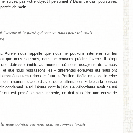
 ne suivez pas votre objectif personnel ? Dans ce cas, poursuivez
 à portée de main…
i l’avenir ni le passé qui sont un poids pour toi, mais
.
36)
c Aurèle nous rappelle que nous ne pouvons interférer sur les
t que nous sommes, nous ne pouvons prédire l’avenir. Il s’agit
er une détresse inutile au moment où nous essayons de « nous
» et que nous ressassons les « différentes épreuves qui nous ont
bliront à nouveau dans le futur. » Paulina, fidèle amie de la reine
it certainement d’accord avec cette affirmation. Fidèle à la pensée
ir condamné le roi Léonte dont la jalousie débordante avait causé
 Ce qui est passé, et sans remède, ne doit plus être une cause de
e la seule opinion que nous nous en sommes formée