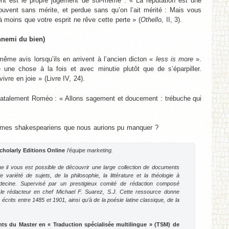
nt est le propre jugement de soi-même : « La réputation est une
ouvent sans mérite, et perdue sans qu’on l’ait mérité : Mais vous
à moins que votre esprit ne rêve cette perte » (
Othello,
II, 3).
nnemi du bien)
me avis lorsqu’ils en arrivent à l’ancien dicton «
less is more
».
e une chose à la fois et avec minutie plutôt que de s’éparpiller.
ivre en joie » (Livre IV, 24).
atalement Roméo : « Allons sagement et doucement : trébuche qui
ismes shakespeariens que nous aurions pu manquer ?
cholarly Editions Online
l’équipe marketing.
ne il vous est possible de découvrir une large collection de documents
variété de sujets, de la philosophie, la littérature et la théologie à
médecine. Supervisé par un prestigieux comité de rédaction composé
ar le rédacteur en chef Michael F. Suarez, S.J. Cette ressource donne
rits entre 1485 et 1901, ainsi qu’à de la poésie latine classique, de la
ants du Master en « Traduction spécialisée multilingue » (TSM) de