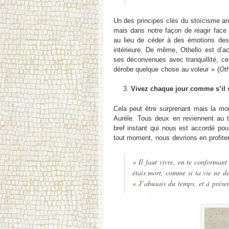
Un des principes clés du stoïcisme an
mais dans notre façon de réagir face 
au lieu de céder à des émotions destr
intérieure. De même, Othello est d’ac
ses déconvenues avec tranquillité, cet
dérobe quelque chose au voleur » (
Oth
Vivez chaque jour comme s’il s
Cela peut être surprenant mais la m
Aurèle. Tous deux en reviennent au 
bref instant qui nous est accordé pou
tout moment, nous devrions en profite
« Il faut vivre, en te conformant
étais mort, comme si ta vie ne d
« J’abusais du temps, et à prés