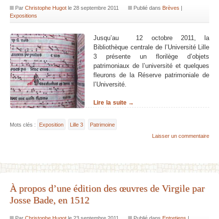
Par
Christophe Hugot
le
28 septembre 2011
Publié dans
Brèves
|
Expositions
Jusqu’au 12 octobre 2011, la
Bibliothèque centrale de l’Université Lille
3 présente un florilège d’objets
patrimoniaux de l’université et quelques
fleurons de la Réserve patrimoniale de
l’Université.
Lire la suite →
Mots clés :
Exposition
Lille 3
Patrimoine
Laisser un commentaire
À propos d’une édition des œuvres de Virgile par
Josse Bade, en 1512
Par
Christophe Hugot
le
23 septembre 2011
Publié dans
Entretiens
|