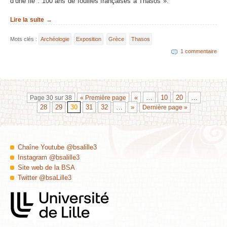
d’une île : 100 ans de fouilles françaises à Thasos ».
Lire la suite →
Mots clés :
Archéologie
Exposition
Grèce
Thasos
1 commentaire
«
…
10
20
…
Page 30 sur 38
« Première page
28
29
30
31
32
…
»
Dernière page »
Chaîne Youtube @bsalille3
Instagram @bsalille3
Site web de la BSA
Twitter @bsaLille3