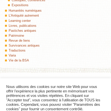
Colloques, conférences
Expositions
Humanités numériques
L'Antiquité autrement
Learning center
Livres, publications
Pastiches antiques
Patrimoine
Revue de liens
Survivances antiques
Traductions
Varia
Vie de la BSA
Nous utilisons des cookies sur notre site Web pour vous
Colophon
offrir l'expérience la plus pertinente en mémorisant vos
préférences et vos visites répétées. En cliquant sur
Insula
, Le blog de la Bibliothèque des Sciences de l'Antiquité (Université de
"Accepter tout", vous consentez à l'utilisation de TOUS les
Lille) — ISSN 2427-8297
cookies. Cependant, vous pouvez visiter "Paramètres des
cookies" pour fournir un consentement contrôlé.
Contact
—
Flux RSS des billets
—
Derniers commentaires