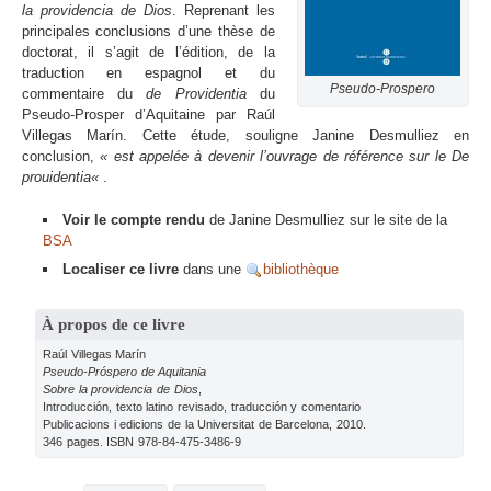
la providencia de Dios
. Reprenant les
principales conclusions d’une thèse de
doctorat, il s’agit de l’édition, de la
traduction en espagnol et du
Pseudo-Prospero
commentaire du
de Providentia
du
Pseudo-Prosper d’Aquitaine par Raúl
Villegas Marín. Cette étude, souligne Janine Desmulliez en
conclusion,
« est appelée à devenir l’ouvrage de référence sur le
De
prouidentia
«
.
Voir le compte rendu
de Janine Desmulliez sur le site de la
BSA
Localiser ce livre
dans une
bibliothèque
À propos de ce livre
Raúl Villegas Marín
Pseudo-Próspero de Aquitania
Sobre la providencia de Dios
,
Introducción, texto latino revisado, traducción y comentario
Publicacions i edicions de la Universitat de Barcelona, 2010.
346 pages. ISBN 978-84-475-3486-9