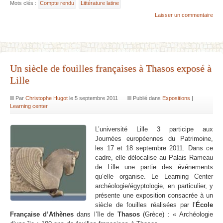
Mots clés :
Compte rendu
Littérature latine
Laisser un commentaire
Un siècle de fouilles françaises à Thasos exposé à
Lille
Par
Christophe Hugot
le
5 septembre 2011
Publié dans
Expositions
|
Learning center
L’université Lille 3 participe aux
Journées européennes du Patrimoine,
les 17 et 18 septembre 2011. Dans ce
cadre, elle délocalise au Palais Rameau
de Lille une partie des événements
qu’elle organise. Le Learning Center
archéologie/égyptologie, en particulier, y
présente une exposition consacrée à un
siècle de fouilles réalisées par l’
École
Française d’Athènes
dans l’île de
Thasos
(Grèce) : « Archéologie