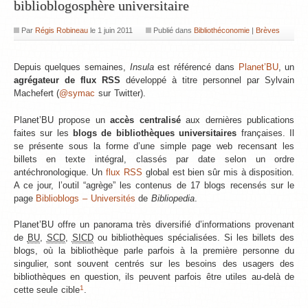
biblioblogosphère universitaire
Par
Régis Robineau
le
1 juin 2011
Publié dans
Bibliothéconomie
|
Brèves
Depuis quelques semaines,
Insula
est référencé dans
Planet’BU
, un
agrégateur de flux RSS
développé à titre personnel par Sylvain
Machefert (
@symac
sur Twitter).
Planet’BU propose un
accès centralisé
aux dernières publications
faites sur les
blogs de bibliothèques universitaires
françaises. Il
se présente sous la forme d’une simple page web recensant les
billets en texte intégral, classés par date selon un ordre
antéchronologique. Un
flux RSS
global est bien sûr mis à disposition.
A ce jour, l’outil “agrège” les contenus de 17 blogs recensés sur le
page
Biblioblogs – Universités
de
Bibliopedia
.
Planet’BU offre un panorama très diversifié d’informations provenant
de
BU
,
SCD
,
SICD
ou bibliothèques spécialisées. Si les billets des
blogs, où la bibliothèque parle parfois à la première personne du
singulier, sont souvent centrés sur les besoins des usagers des
bibliothèques en question, ils peuvent parfois être utiles au-delà de
1
cette seule cible
.