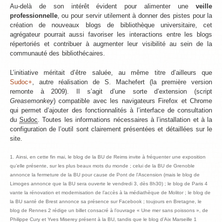
Au-delà de son intérêt évident pour alimenter une
veille
professionnelle
, ou pour servir utilement à donner des pistes pour la
création de nouveaux blogs de bibliothèque universitaire, cet
agrégateur pourrait aussi favoriser les interactions entre les blogs
répertoriés et contribuer à augmenter leur visibilité au sein de la
communauté des bibliothécaires.
L’initiative méritait d’être saluée, au même titre d’ailleurs que
Sudoc+
, autre réalisation de S. Machefert (la première version
remonte à 2009). Il s’agit d’une sorte d’extension (script
Greasemonkey
) compatible avec les navigateurs Firefox et Chrome
qui permet d’ajouter des fonctionnalités à l’interface de consultation
du
Sudoc
. Toutes les informations nécessaires à l’installation et à la
configuration de l’outil sont clairement présentées et détaillées sur le
site.
Ainsi, en cette fin mai, le blog de la BU de Reims invite à fréquenter une exposition
qu’elle présente, sur les plus beaux mots du monde ; celui de la BU de Grenoble
annonce la fermeture de la BU pour cause de Pont de l’Ascension (mais le blog de
Limoges annonce que la BU sera ouverte le vendredi 3, dès 8h30) ; le blog de Paris 4
vante la rénovation et modernisation de l’accès à la médiathèque de Molitor ; le blog de
la BU santé de Brest annonce sa présence sur Facebook ; toujours en Bretagne, le
blog de Rennes 2 rédige un billet consacré à l’ouvrage « Une mer sans poissons », de
Philippe Cury et Yves Miserey présent à la BU, tandis que le blog d’Aix Marseille 1