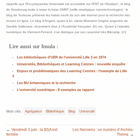
rappelle que l’Encyclopaedia Universalis est accessible sur l’ENT de l’étudiant ; le blog
de Strasbourg invite à tester la base OMNT (veille stratégique nanotechnologies) ; le
blog de Toulouse présente les habits neufs de son site internet pour la recherche des
revues en ligne. Le blog d’Angers, quant à lui, clame fièrement l’origine angevine de
Danièle Sallenave, récemment élue à l’Académie française. Etc etc. Quant à l’alambic
numérique de Clermont-Ferrand, il se distingue par son caractère très Bibcamp. [
↩
]
Lire aussi sur Insula :
Les bibliothèques d’UER de l’université Lille 3 en 1974
Universités, Bibliothèques et Learning Centres : nouvelle enquête
Enjeux et problématiques des Learning Centres : l’exemple de Lille
3
Les BU britanniques et la recherche
L’université numérique : 8 exemples au rapport
Mots clés :
Agrégateur
Bibliothèque
Blog
Université
←
Vendredi 3 juin : la BSA est
Les Nerviens : un numéro d’Archéo-
→
fermée
Théma