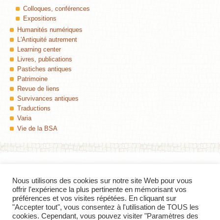
Colloques, conférences
Expositions
Humanités numériques
L'Antiquité autrement
Learning center
Livres, publications
Pastiches antiques
Patrimoine
Revue de liens
Survivances antiques
Traductions
Varia
Vie de la BSA
Nous utilisons des cookies sur notre site Web pour vous
Colophon
offrir l'expérience la plus pertinente en mémorisant vos
préférences et vos visites répétées. En cliquant sur
Insula
, Le blog de la Bibliothèque des Sciences de l'Antiquité (Université de
"Accepter tout", vous consentez à l'utilisation de TOUS les
Lille) — ISSN 2427-8297
cookies. Cependant, vous pouvez visiter "Paramètres des