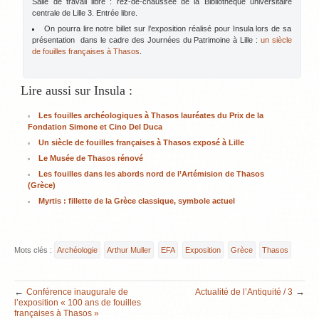
Salle de travail libre : rez-de-chaussée de la Bibliothèque universitaire
centrale de Lille 3. Entrée libre.
On pourra lire notre billet sur l’exposition réalisé pour Insula lors de sa
présentation dans le cadre des Journées du Patrimoine à Lille :
un siècle
de fouilles françaises à Thasos
.
Lire aussi sur Insula :
Les fouilles archéologiques à Thasos lauréates du Prix de la
Fondation Simone et Cino Del Duca
Un siècle de fouilles françaises à Thasos exposé à Lille
Le Musée de Thasos rénové
Les fouilles dans les abords nord de l’Artémision de Thasos
(Grèce)
Myrtis : fillette de la Grèce classique, symbole actuel
Mots clés :
Archéologie
Arthur Muller
EFA
Exposition
Grèce
Thasos
←
→
Conférence inaugurale de
Actualité de l’Antiquité / 3
l’exposition « 100 ans de fouilles
françaises à Thasos »