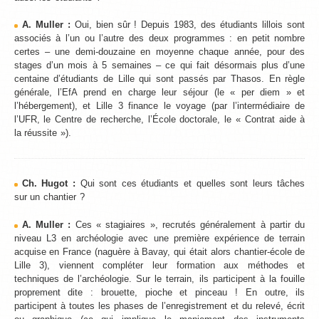
A. Muller :
Oui, bien sûr ! Depuis 1983, des étudiants lillois sont
associés à l’un ou l’autre des deux programmes : en petit nombre
certes – une demi-douzaine en moyenne chaque année, pour des
stages d’un mois à 5 semaines – ce qui fait désormais plus d’une
centaine d’étudiants de Lille qui sont passés par Thasos. En règle
générale, l’EfA prend en charge leur séjour (le « per diem » et
l’hébergement), et Lille 3 finance le voyage (par l’intermédiaire de
l’UFR, le Centre de recherche, l’École doctorale, le « Contrat aide à
la réussite »).
Ch. Hugot :
Qui sont ces étudiants et quelles sont leurs tâches
sur un chantier ?
A. Muller :
Ces « stagiaires », recrutés généralement à partir du
niveau L3 en archéologie avec une première expérience de terrain
acquise en France (naguère à Bavay, qui était alors chantier-école de
Lille 3), viennent compléter leur formation aux méthodes et
techniques de l’archéologie. Sur le terrain, ils participent à la fouille
proprement dite : brouette, pioche et pinceau ! En outre, ils
participent à toutes les phases de l’enregistrement et du relevé, écrit