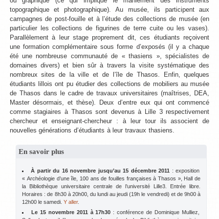
ou graphique (ce qui implique le maniement des instruments
topographique et photographique). Au musée, ils participent aux
campagnes de post-fouille et à l’étude des collections de musée (en
particulier les collections de figurines de terre cuite ou les vases).
Parallèlement à leur stage proprement dit, ces étudiants reçoivent
une formation complémentaire sous forme d’exposés (il y a chaque
été une nombreuse communauté de « thasiens », spécialistes de
domaines divers) et bien sûr à travers la visite systématique des
nombreux sites de la ville et de l’île de Thasos. Enfin, quelques
étudiants lillois ont pu étudier des collections de mobiliers au musée
de Thasos dans le cadre de travaux universitaires (maîtrises, DEA,
Master désormais, et thèse). Deux d’entre eux qui ont commencé
comme stagiaires à Thasos sont devenus à Lille 3 respectivement
chercheur et enseignant-chercheur : à leur tour ils associent de
nouvelles générations d’étudiants à leur travaux thasiens.
En savoir plus
À partir du 16 novembre jusqu’au 15 décembre 2011
: exposition
« Archéologie d’une île, 100 ans de fouilles françaises à Thasos », Hall de
la Bibliothèque universitaire centrale de l’université Lille3. Entrée libre.
Horaires : de 8h30 à 20h00, du lundi au jeudi (19h le vendredi) et de 9h00 à
12h00 le samedi.
Y aller
.
Le 15 novembre 2011 à 17h30
: conférence de Dominique Mulliez,