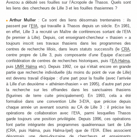
Avezou a débuté ses fouilles sur l’Acropole de Thasos. Quels sont
les liens des chercheurs de Lille 3 et les fouilles thasiennes ?
Arthur Muller
: Ce sont des liens désormais trentenaires : ils
passent par l’
EfA
, qui travaille à Thasos depuis un siècle. En 1981,
en effet, Lille 3 a recruté un Maître de conférences sortant de l’EfA
(le premier à Lille). Depuis, cet enseignant-chercheur « thasien » a
toujours inscrit ses travaux thasiens dans les programmes des
centres de recherche lillois, dans leurs statuts successifs (le
CRA
,
centre propre de Lille 3, puis composante d’une Équipe d’accueil
confédération de centres de recherches historiques, puis l’
EA-Halma
,
puis
UMR Halma
etc). Depuis 1992, ce qui n’était encore en grande
partie que recherche individuelle (du moins du point de vue de Lille)
est devenu travail d’équipe : d’une part pour la fouille (avec l’arrivée
à Lille d’un deuxième « athénien-thasien » en 1995), d’autre part pour
la recherche sur les offrandes dans les sanctuaires thasiens
(figurines de terre cuite principalement). En 1993, cela a été
formalisé dans une convention Lille 3-EfA, que précise depuis
chaque année un avenant soumis au CA de Lille 3 : il précise les
opérations de collaboration avec l’EfA, parmi lesquelles Thasos
garde toujours une position privilégiée. Depuis 1996, ces opérations
font partie intégrante des programmes quadriennaux tant de Lille
(CRA, puis Halma, puis Halma-Ipel) que de l’EfA. Elles associent
désormais une demi-douzaine de chercheurs et enseignants