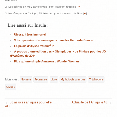
Les scènes en mer, par exemple, sont vraiment réussies [
↩
]
Homère pour le
Cyclope
, Triphiodore, pour
Le cheval de Troie
[
↩
]
Lire aussi sur Insula :
Ulysse, héros immortel
Vols mystérieux de vases grecs dans les Hauts-de-France
Le palais d’Ulysse retrouvé ?
À propos d’une édition des « Olympiques » de Pindare pour les JO
d’Athènes de 2004
Plus qu’une simple Amazone : Wonder Woman
Mots clés :
Homère
Jeunesse
Livre
Mythologie grecque
Triphiodore
Ulysse
←
→
58 astuces antiques pour être
Actualité de l’Antiquité / 8
élu