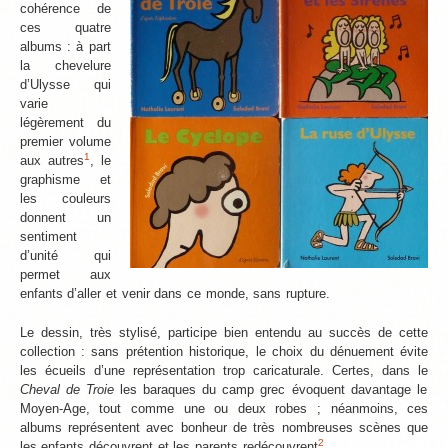
cohérence de
ces quatre
albums : à part
la chevelure
d’Ulysse qui
varie
légèrement du
premier volume
1
aux autres
, le
graphisme et
les couleurs
donnent un
sentiment
d’unité qui
permet aux
enfants d’aller et venir dans ce monde, sans rupture.
Le dessin, très stylisé, participe bien entendu au succès de cette
collection : sans prétention historique, le choix du dénuement évite
les écueils d’une représentation trop caricaturale. Certes, dans le
Cheval de Troie
les baraques du camp grec évoquent davantage le
Moyen-Age, tout comme une ou deux robes ; néanmoins, ces
albums représentent avec bonheur de très nombreuses scènes que
2
les enfants découvrent et les parents redécouvrent
.