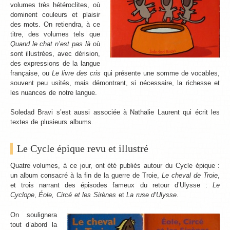
volumes très hétéroclites, où
dominent couleurs et plaisir
des mots. On retiendra, à ce
titre, des volumes tels que
Quand le chat n’est pas là
où
sont illustrées, avec dérision,
des expressions de la langue
française, ou
Le livre des cris
qui présente une somme de vocables,
souvent peu usités, mais démontrant, si nécessaire, la richesse et
les nuances de notre langue.
Soledad Bravi s’est aussi associée à Nathalie Laurent qui écrit les
textes de plusieurs albums.
Le Cycle épique revu et illustré
Quatre volumes, à ce jour, ont été publiés autour du Cycle épique :
un album consacré à la fin de la guerre de Troie,
Le cheval de Troie
,
et trois narrant des épisodes fameux du retour d’Ulysse :
Le
Cyclope
,
Éole, Circé et les Sirènes
et
La ruse d’Ulysse
.
On soulignera
tout d’abord la