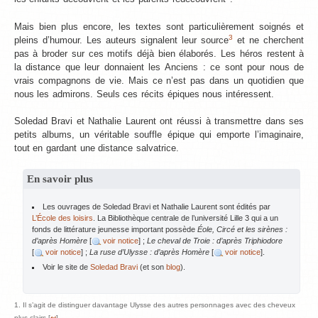
Mais bien plus encore, les textes sont particulièrement soignés et
3
pleins d’humour. Les auteurs signalent leur source
et ne cherchent
pas à broder sur ces motifs déjà bien élaborés. Les héros restent à
la distance que leur donnaient les Anciens : ce sont pour nous de
vrais compagnons de vie. Mais ce n’est pas dans un quotidien que
nous les admirons. Seuls ces récits épiques nous intéressent.
Soledad Bravi et Nathalie Laurent ont réussi à transmettre dans ses
petits albums, un véritable souffle épique qui emporte l’imaginaire,
tout en gardant une distance salvatrice.
En savoir plus
Les ouvrages de Soledad Bravi et Nathalie Laurent sont édités par
L’École des loisirs
. La Bibliothèque centrale de l’université Lille 3 qui a un
fonds de littérature jeunesse important possède
Éole, Circé et les sirènes :
d’après Homère
[
voir notice
] ;
Le cheval de Troie : d’après Triphiodore
[
voir notice
] ;
La ruse d’Ulysse : d’après Homère
[
voir notice
].
Voir le site de
Soledad Bravi
(et son
blog
).
Il s’agit de distinguer davantage Ulysse des autres personnages avec des cheveux
plus clairs [
↩
]