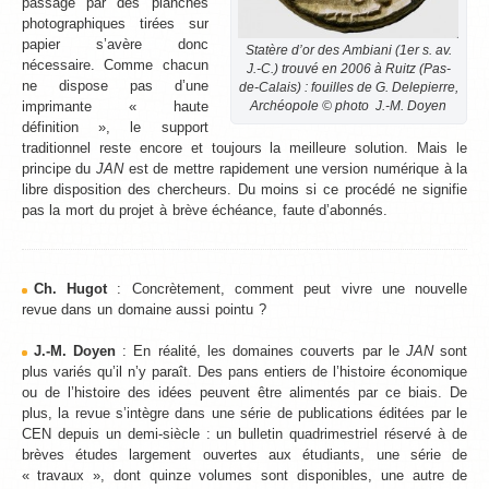
passage par des planches
photographiques tirées sur
papier s’avère donc
Statère d’or des Ambiani (1er s. av.
nécessaire. Comme chacun
J.-C.) trouvé en 2006 à Ruitz (Pas-
ne dispose pas d’une
de-Calais) : fouilles de G. Delepierre,
imprimante « haute
Archéopole © photo J.-M. Doyen
définition », le support
traditionnel reste encore et toujours la meilleure solution. Mais le
principe du
JAN
est de mettre rapidement une version numérique à la
libre disposition des chercheurs. Du moins si ce procédé ne signifie
pas la mort du projet à brève échéance, faute d’abonnés.
Ch. Hugot
: Concrètement, comment peut vivre une nouvelle
revue dans un domaine aussi pointu ?
J.-M. Doyen
: En réalité, les domaines couverts par le
JAN
sont
plus variés qu’il n’y paraît. Des pans entiers de l’histoire économique
ou de l’histoire des idées peuvent être alimentés par ce biais. De
plus, la revue s’intègre dans une série de publications éditées par le
CEN depuis un demi-siècle : un bulletin quadrimestriel réservé à de
brèves études largement ouvertes aux étudiants, une série de
« travaux », dont quinze volumes sont disponibles, une autre de