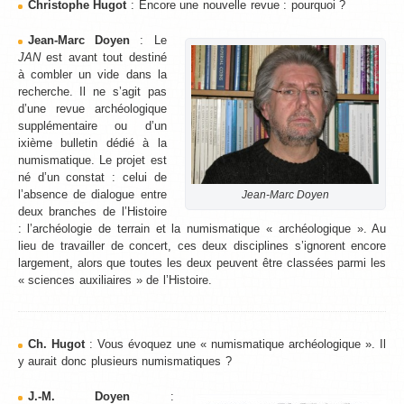
Christophe Hugot
: Encore une nouvelle revue : pourquoi ?
Jean-Marc Doyen
: Le
JAN
est avant tout destiné
à combler un vide dans la
recherche. Il ne s’agit pas
d’une revue archéologique
supplémentaire ou d’un
ixième bulletin dédié à la
numismatique. Le projet est
né d’un constat : celui de
l’absence de dialogue entre
Jean-Marc Doyen
deux branches de l’Histoire
: l’archéologie de terrain et la numismatique « archéologique ». Au
lieu de travailler de concert, ces deux disciplines s’ignorent encore
largement, alors que toutes les deux peuvent être classées parmi les
« sciences auxiliaires » de l’Histoire.
Ch. Hugot
: Vous évoquez une « numismatique archéologique ». Il
y aurait donc plusieurs numismatiques ?
J.-M. Doyen
: