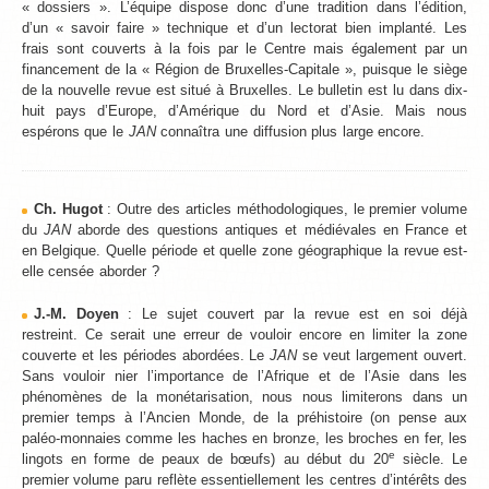
« dossiers ». L’équipe dispose donc d’une tradition dans l’édition,
d’un « savoir faire » technique et d’un lectorat bien implanté. Les
frais sont couverts à la fois par le Centre mais également par un
financement de la « Région de Bruxelles-Capitale », puisque le siège
de la nouvelle revue est situé à Bruxelles. Le bulletin est lu dans dix-
huit pays d’Europe, d’Amérique du Nord et d’Asie. Mais nous
espérons que le
JAN
connaîtra une diffusion plus large encore.
Ch. Hugot
: Outre des articles méthodologiques, le premier volume
du
JAN
aborde des questions antiques et médiévales en France et
en Belgique. Quelle période et quelle zone géographique la revue est-
elle censée aborder ?
J.-M. Doyen
: Le sujet couvert par la revue est en soi déjà
restreint. Ce serait une erreur de vouloir encore en limiter la zone
couverte et les périodes abordées. Le
JAN
se veut largement ouvert.
Sans vouloir nier l’importance de l’Afrique et de l’Asie dans les
phénomènes de la monétarisation, nous nous limiterons dans un
premier temps à l’Ancien Monde, de la préhistoire (on pense aux
paléo-monnaies comme les haches en bronze, les broches en fer, les
e
lingots en forme de peaux de bœufs) au début du 20
siècle. Le
premier volume paru reflète essentiellement les centres d’intérêts des