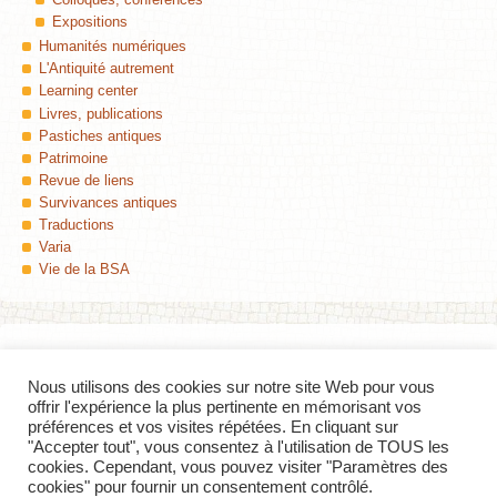
Expositions
Humanités numériques
L'Antiquité autrement
Learning center
Livres, publications
Pastiches antiques
Patrimoine
Revue de liens
Survivances antiques
Traductions
Varia
Vie de la BSA
Nous utilisons des cookies sur notre site Web pour vous
Colophon
offrir l'expérience la plus pertinente en mémorisant vos
préférences et vos visites répétées. En cliquant sur
Insula
, Le blog de la Bibliothèque des Sciences de l'Antiquité (Université de
"Accepter tout", vous consentez à l'utilisation de TOUS les
Lille) — ISSN 2427-8297
cookies. Cependant, vous pouvez visiter "Paramètres des
cookies" pour fournir un consentement contrôlé.
Contact
—
Flux RSS des billets
—
Derniers commentaires