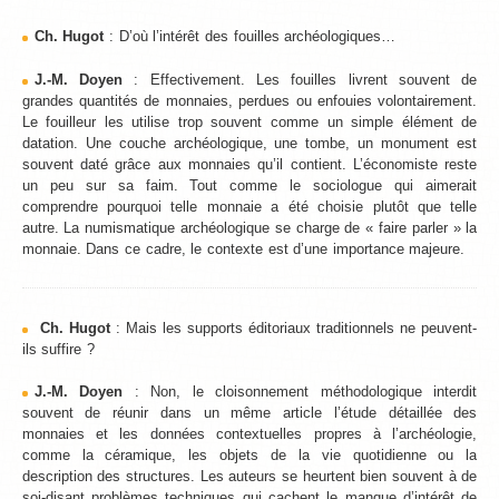
Ch. Hugot
: D’où l’intérêt des fouilles archéologiques…
J.-M. Doyen
: Effectivement. Les fouilles livrent souvent de
grandes quantités de monnaies, perdues ou enfouies volontairement.
Le fouilleur les utilise trop souvent comme un simple élément de
datation. Une couche archéologique, une tombe, un monument est
souvent daté grâce aux monnaies qu’il contient. L’économiste reste
un peu sur sa faim. Tout comme le sociologue qui aimerait
comprendre pourquoi telle monnaie a été choisie plutôt que telle
autre. La numismatique archéologique se charge de « faire parler » la
monnaie. Dans ce cadre, le contexte est d’une importance majeure.
Ch. Hugot
: Mais les supports éditoriaux traditionnels ne peuvent-
ils suffire ?
J.-M. Doyen
: Non, le cloisonnement méthodologique interdit
souvent de réunir dans un même article l’étude détaillée des
monnaies et les données contextuelles propres à l’archéologie,
comme la céramique, les objets de la vie quotidienne ou la
description des structures. Les auteurs se heurtent bien souvent à de
soi-disant problèmes techniques qui cachent le manque d’intérêt de