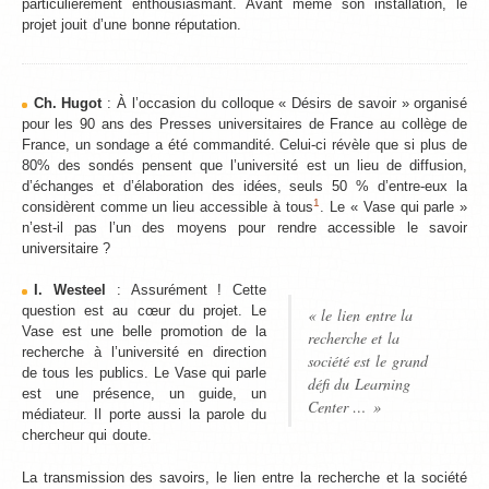
particulièrement enthousiasmant. Avant même son installation, le
projet jouit d’une bonne réputation.
Ch. Hugot
: À l’occasion du colloque « Désirs de savoir » organisé
pour les 90 ans des Presses universitaires de France au collège de
France, un sondage a été commandité. Celui-ci révèle que si plus de
80% des sondés pensent que l’université est un lieu de diffusion,
d’échanges et d’élaboration des idées, seuls 50 % d’entre-eux la
1
considèrent comme un lieu accessible à tous
. Le « Vase qui parle »
n’est-il pas l’un des moyens pour rendre accessible le savoir
universitaire ?
I. Westeel
: Assurément ! Cette
question est au cœur du projet. Le
« le lien entre la
Vase est une belle promotion de la
recherche et la
recherche à l’université en direction
société est le grand
de tous les publics. Le Vase qui parle
défi du Learning
est une présence, un guide, un
Center … »
médiateur. Il porte aussi la parole du
chercheur qui doute.
La transmission des savoirs, le lien entre la recherche et la société