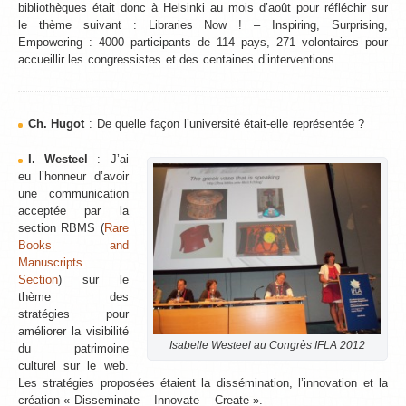
bibliothèques était donc à Helsinki au mois d’août pour réfléchir sur
le thème suivant : Libraries Now ! – Inspiring, Surprising,
Empowering : 4000 participants de 114 pays, 271 volontaires pour
accueillir les congressistes et des centaines d’interventions.
Ch. Hugot
: De quelle façon l’université était-elle représentée ?
I. Westeel
: J’ai
eu l’honneur d’avoir
une communication
acceptée par la
section RBMS (
Rare
Books and
Manuscripts
Section
) sur le
thème des
stratégies pour
améliorer la visibilité
Isabelle Westeel au Congrès IFLA 2012
du patrimoine
culturel sur le web.
Les stratégies proposées étaient la dissémination, l’innovation et la
création « Disseminate – Innovate – Create ».