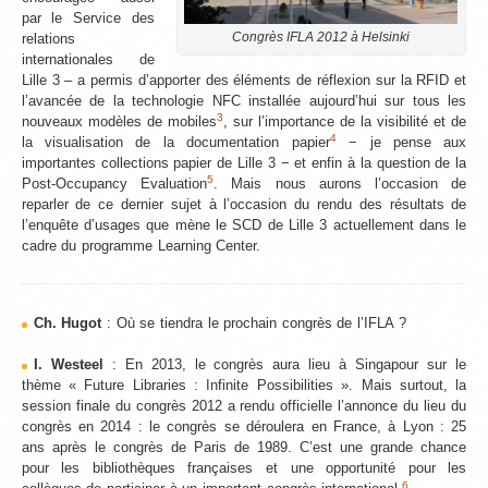
par le Service des
relations
Congrès IFLA 2012 à Helsinki
internationales de
Lille 3 – a permis d’apporter des éléments de réflexion sur la RFID et
l’avancée de la technologie NFC installée aujourd’hui sur tous les
3
nouveaux modèles de mobiles
, sur l’importance de la visibilité et de
4
la visualisation de la documentation papier
− je pense aux
importantes collections papier de Lille 3 − et enfin à la question de la
5
Post-Occupancy Evaluation
. Mais nous aurons l’occasion de
reparler de ce dernier sujet à l’occasion du rendu des résultats de
l’enquête d’usages que mène le SCD de Lille 3 actuellement dans le
cadre du programme Learning Center.
Ch. Hugot
: Où se tiendra le prochain congrès de l’IFLA ?
I. Westeel
: En 2013, le congrès aura lieu à Singapour sur le
thème « Future Libraries : Infinite Possibilities ». Mais surtout, la
session finale du congrès 2012 a rendu officielle l’annonce du lieu du
congrès en 2014 : le congrès se déroulera en France, à Lyon : 25
ans après le congrès de Paris de 1989. C’est une grande chance
pour les bibliothèques françaises et une opportunité pour les
6