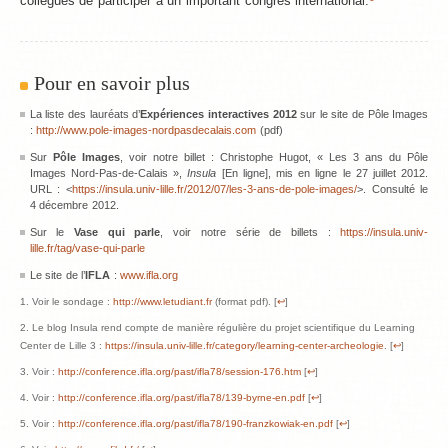
collègues de participer à un important congrès international.
Pour en savoir plus
La liste des lauréats d’
Expériences interactives 2012
sur le site de Pôle Images
:
http://www.pole-images-nordpasdecalais.com
(pdf)
Sur
Pôle Images
, voir notre billet : Christophe Hugot, « Les 3 ans du Pôle
Images Nord-Pas-de-Calais »,
Insula
[En ligne], mis en ligne le 27 juillet 2012.
URL : <
https://insula.univ-lille.fr/2012/07/les-3-ans-de-pole-images/
>. Consulté le
4 décembre 2012.
Sur le
Vase qui parle
, voir notre série de billets :
https://insula.univ-
lille.fr/tag/vase-qui-parle
Le site de l’
IFLA
:
www.ifla.org
Voir le sondage :
http://www.letudiant.fr
(format pdf). [
↩
]
Le blog Insula rend compte de manière régulière du projet scientifique du Learning
Center de Lille 3 :
https://insula.univ-lille.fr/category/learning-center-archeologie
. [
↩
]
Voir :
http://conference.ifla.org/past/ifla78/session-176.htm
[
↩
]
Voir :
http://conference.ifla.org/past/ifla78/139-byrne-en.pdf
[
↩
]
Voir :
http://conference.ifla.org/past/ifla78/190-franzkowiak-en.pdf
[
↩
]