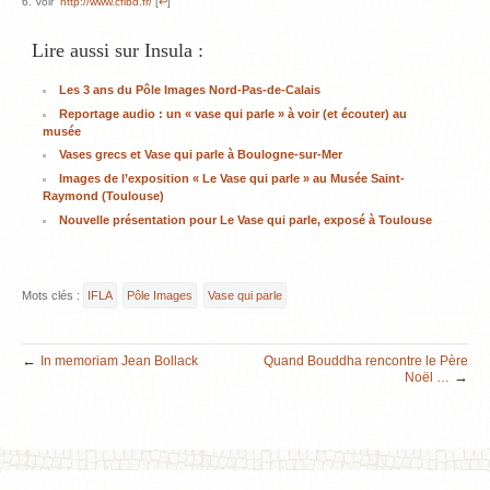
Voir
http://www.cfibd.fr/
[
↩
]
Lire aussi sur Insula :
Les 3 ans du Pôle Images Nord-Pas-de-Calais
Reportage audio : un « vase qui parle » à voir (et écouter) au
musée
Vases grecs et Vase qui parle à Boulogne-sur-Mer
Images de l’exposition « Le Vase qui parle » au Musée Saint-
Raymond (Toulouse)
Nouvelle présentation pour Le Vase qui parle, exposé à Toulouse
Mots clés :
IFLA
Pôle Images
Vase qui parle
←
In memoriam Jean Bollack
Quand Bouddha rencontre le Père
→
Noël …