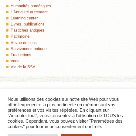
Humanités numériques
L'Antiquité autrement
Learning center
Livres, publications
Pastiches antiques
Patrimoine
Revue de liens
Survivances antiques
Traductions
Varia
Vie de la BSA
Nous utilisons des cookies sur notre site Web pour vous
Colophon
offrir l'expérience la plus pertinente en mémorisant vos
préférences et vos visites répétées. En cliquant sur
Insula
, Le blog de la Bibliothèque des Sciences de l'Antiquité (Université de
"Accepter tout", vous consentez à l'utilisation de TOUS les
Lille) — ISSN 2427-8297
cookies. Cependant, vous pouvez visiter "Paramètres des
Contact
—
Flux RSS des billets
—
Derniers commentaires
cookies" pour fournir un consentement contrôlé.