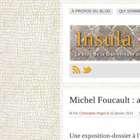
Navigation
Aller
À PROPOS DU BLOG
QUI SOMM
au
du
contenu
Insula
site
Le blog de la Bibliothèque d
Michel Foucault : au
Par
Christophe Hugot
le
22 janvier 2014
Une exposition-dossier à l