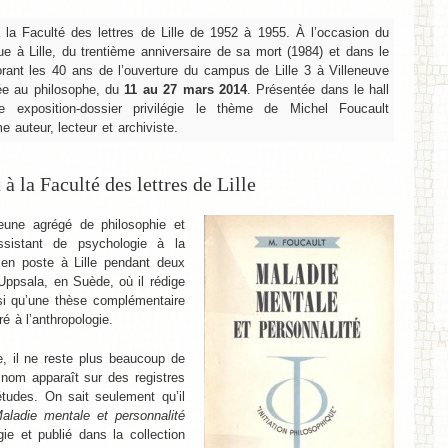
 la Faculté des lettres de Lille de 1952 à 1955. À l’occasion du
e à Lille, du trentième anniversaire de sa mort (1984) et dans le
nt les 40 ans de l’ouverture du campus de Lille 3 à Villeneuve
ée au philosophe, du
11 au 27 mars 2014
. Présentée dans le hall
te exposition-dossier privilégie le thème de Michel Foucault
auteur, lecteur et archiviste.
à la Faculté des lettres de Lille
eune agrégé de philosophie et
ssistant de psychologie à la
e en poste à Lille pendant deux
Uppsala, en Suède, où il rédige
si qu’une thèse complémentaire
 à l’anthropologie.
, il ne reste plus beaucoup de
n nom apparaît sur des registres
études. On sait seulement qu’il
aladie mentale et personnalité
ie et publié dans la collection