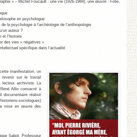
aphie » – Michel Foucault : une vie (1926-1984), une œuvre : Folie,
oque
 philosophe en psychologue
ue de la psychologie à l’archéologie de l’anthropologie
qu’un auteur ?
 et l’histoire
er des vies « négatives »
intellectuel spécifique dans l’actualité
ette manifestation, un
revenir sur le travail
 lecteur, archiviste. La
René Allio consacré à
il documentaire réalisé
toriens-sociologues)
 la mise en œuvre des
ippe Sabot, Professeur