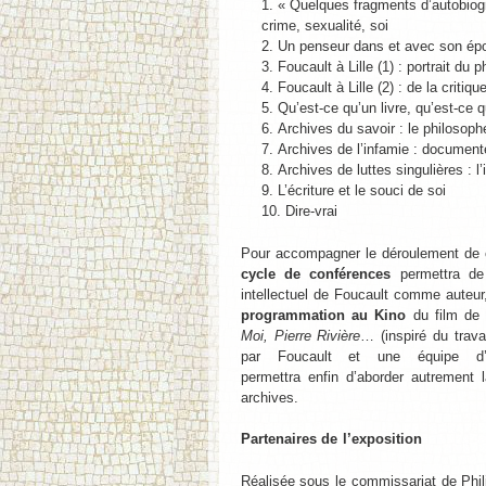
« Quelques fragments d’autobiogr
crime, sexualité, soi
Un penseur dans et avec son ép
Foucault à Lille (1) : portrait du
Foucault à Lille (2) : de la critiq
Qu’est-ce qu’un livre, qu’est-ce 
Archives du savoir : le philosophe
Archives de l’infamie : document
Archives de luttes singulières : l’
L’écriture et le souci de soi
Dire-vrai
Pour accompagner le déroulement de c
cycle de conférences
permettra de 
intellectuel de Foucault comme auteur,
programmation au Kino
du film de 
Moi, Pierre Rivière
… (inspiré du trava
par Foucault et une équipe d’his
permettra enfin d’aborder autrement
archives.
Partenaires de l’exposition
Réalisée sous le commissariat de Phil