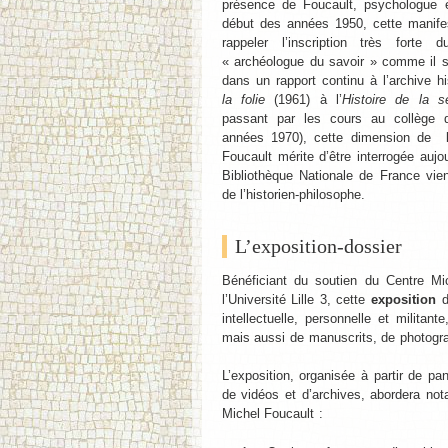
présence de Foucault, psychologue e
début des années 1950, cette manife
rappeler l’inscription très forte 
« archéologue du savoir » comme il 
dans un rapport continu à l’archive hi
la folie
(1961) à l’
Histoire de la se
passant par les cours au collège 
années 1970), cette dimension de l’a
Foucault mérite d’être interrogée auj
Bibliothèque Nationale de France vien
de l’historien-philosophe.
L’exposition-dossier
Bénéficiant du soutien du Centre Mi
l’Université Lille 3, cette
exposition
do
intellectuelle, personnelle et milita
mais aussi de manuscrits, de photograp
L’exposition, organisée à partir de p
de vidéos et d’archives, abordera not
Michel Foucault :