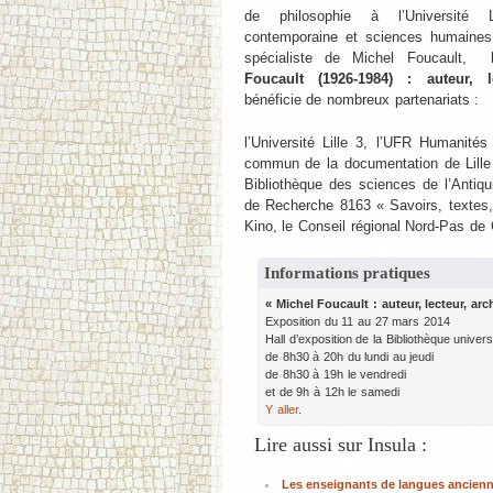
de philosophie à l’Université L
contemporaine et sciences humaines 
spécialiste de Michel Foucault, l
Foucault (1926-1984) : auteur, l
bénéficie de nombreux partenariats :
l’Université Lille 3, l’UFR Humanités
commun de la documentation de Lille 3
Bibliothèque des sciences de l’Antiqu
de Recherche 8163 « Savoirs, textes, l
Kino, le Conseil régional Nord-Pas de 
Informations pratiques
« Michel Foucault : auteur, lecteur, arch
Exposition du 11 au 27 mars 2014
Hall d’exposition de la
Bibliothèque
universi
de 8h30 à 20h du lundi au jeudi
de 8h30 à 19h le vendredi
et de 9h à 12h le samedi
Y aller
.
Lire aussi sur Insula :
Les enseignants de langues anciennes