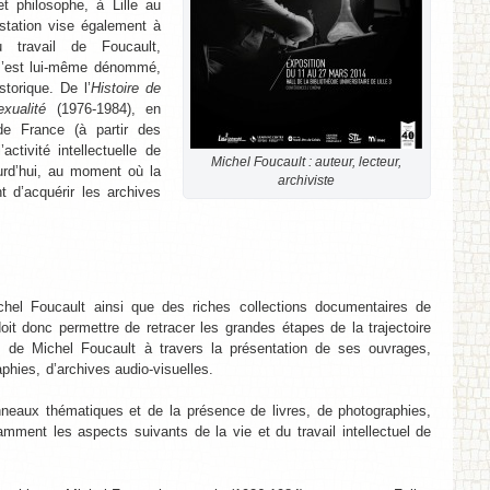
t philosophe, à Lille au
station vise également à
du travail de Foucault,
s’est lui-même dénommé,
storique. De l’
Histoire de
xualité
(1976-1984), en
de France (à partir des
ctivité intellectuelle de
Michel Foucault : auteur, lecteur,
ourd’hui, au moment où la
archiviste
t d’acquérir les archives
chel Foucault ainsi que des riches collections documentaires de
it donc permettre de retracer les grandes étapes de la trajectoire
nte, de Michel Foucault à travers la présentation de ses ouvrages,
hies, d’archives audio-visuelles.
anneaux thématiques et de la présence de livres, de photographies,
amment les aspects suivants de la vie et du travail intellectuel de