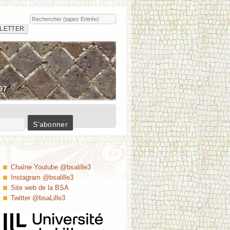
Rechercher
Insula
LETTER
97
Chaîne Youtube @bsalille3
Instagram @bsalille3
Site web de la BSA
Twitter @bsaLille3