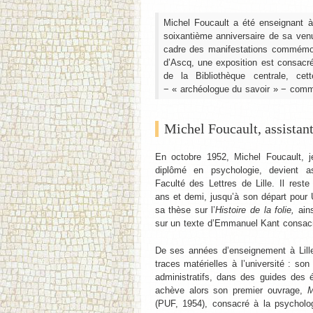
Michel Foucault a été enseignant à
soixantième anniversaire de sa venu
cadre des manifestations commémora
d’Ascq, une exposition est consacr
de la Bibliothèque centrale, cet
− « archéologue du savoir » − comme 
Michel Foucault, assistant 
En octobre 1952, Michel Foucault, j
diplômé en psychologie, devient a
Faculté des Lettres de Lille. Il rest
ans et demi, jusqu’à son départ pour 
sa thèse sur l’
Histoire de la folie,
ain
sur un texte d’Emmanuel Kant consacré
De ses années d’enseignement à Lille
traces matérielles à l’université : so
administratifs, dans des guides des 
achève alors son premier ouvrage,
M
(PUF, 1954), consacré à la psycholog