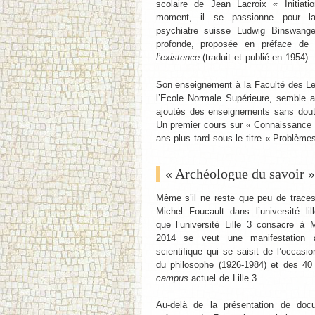
scolaire de Jean Lacroix « Initiat
moment, il se passionne pour la p
psychiatre suisse Ludwig Binswange
profonde, proposée en préface de l
l’existence
(traduit et publié en 1954).
Son enseignement à la Faculté des Lett
l’Ecole Normale Supérieure, semble a
ajoutés des enseignements sans doute 
Un premier cours sur « Connaissance d
ans plus tard sous le titre « Problèmes
« Archéologue du savoir »
Même s’il ne reste que peu de trace
Michel Foucault dans l’université lill
que l’université Lille 3 consacre à
2014 se veut une manifestation à
scientifique qui se saisit de l’occas
du philosophe (1926-1984) et des 40 
campus
actuel de Lille 3.
Au-delà de la présentation de doc