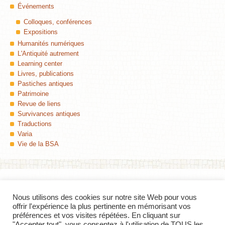
Événements
Colloques, conférences
Expositions
Humanités numériques
L'Antiquité autrement
Learning center
Livres, publications
Pastiches antiques
Patrimoine
Revue de liens
Survivances antiques
Traductions
Varia
Vie de la BSA
Nous utilisons des cookies sur notre site Web pour vous
Colophon
offrir l'expérience la plus pertinente en mémorisant vos
préférences et vos visites répétées. En cliquant sur
Insula
, Le blog de la Bibliothèque des Sciences de l'Antiquité (Université de
"Accepter tout", vous consentez à l'utilisation de TOUS les