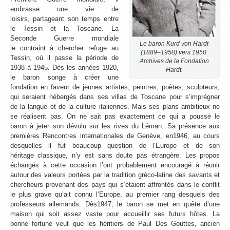
embrasse une vie de
loisirs, partageant son temps entre
le Tessin et la Toscane. La
Seconde Guerre mondiale
Le baron Kurd von Hardt
le contraint à chercher refuge au
(1889–1958) vers 1950.
Tessin, où il passe la période de
Archives de la Fondation
1938 à 1945. Dès les années 1920,
Hardt.
le baron songe à créer une
fondation en faveur de jeunes artistes, peintres, poètes, sculpteurs,
qui seraient hébergés dans ses villas de Toscane pour s’imprégner
de la langue et de la culture italiennes. Mais ses plans ambitieux ne
se réalisent pas. On ne sait pas exactement ce qui a poussé le
baron à jeter son dévolu sur les rives du Léman. Sa présence aux
premières Rencontres internationales de Genève, en1946, au cours
desquelles il fut beaucoup question de l’Europe et de son
héritage classique, n’y est sans doute pas étrangère. Les propos
échangés à cette occasion l’ont probablement encouragé à réunir
autour des valeurs portées par la tradition gréco-latine des savants et
chercheurs provenant des pays qui s’étaient affrontés dans le conflit
le plus grave qu’ait connu l’Europe, au premier rang desquels des
professeurs allemands. Dès1947, le baron se met en quête d’une
maison qui soit assez vaste pour accueillir ses futurs hôtes. La
bonne fortune veut que les héritiers de Paul Des Gouttes, ancien