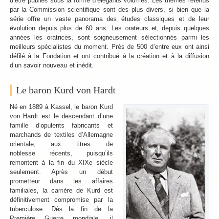
d’être publiés sous la forme d’élégants volumes. Les thèmes retenus
par la Commission scientifique sont des plus divers, si bien que la
série offre un vaste panorama des études classiques et de leur
évolution depuis plus de 60 ans. Les orateurs et, depuis quelques
années les oratrices, sont soigneusement sélectionnés parmi les
meilleurs spécialistes du moment. Près de 500 d’entre eux ont ainsi
défilé à la Fondation et ont contribué à la création et à la diffusion
d’un savoir nouveau et inédit.
Le baron Kurd von Hardt
Né en 1889 à Kassel, le baron Kurd
von Hardt est le descendant d’une
famille d’opulents fabricants et
marchands de textiles d’Allemagne
orientale, aux titres de
noblesse récents, puisqu’ils
remontent à la fin du XIXe siècle
seulement. Après un début
prometteur dans les affaires
familiales, la carrière de Kurd est
définitivement compromise par la
tuberculose. Dès la fin de la
Première Guerre mondiale, il