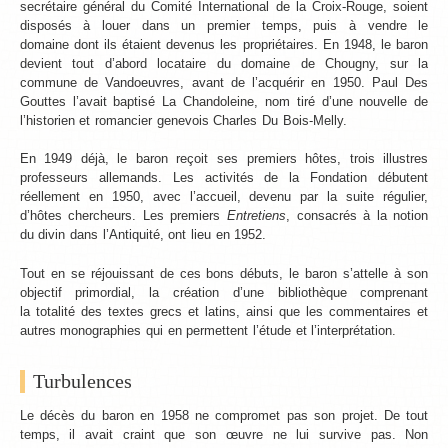
secrétaire général du Comité International de la Croix-Rouge, soient
disposés à louer dans un premier temps, puis à vendre le
domaine dont ils étaient devenus les propriétaires. En 1948, le baron
devient tout d’abord locataire du domaine de Chougny, sur la
commune de Vandoeuvres, avant de l’acquérir en 1950. Paul Des
Gouttes l’avait baptisé La Chandoleine, nom tiré d’une nouvelle de
l’historien et romancier genevois Charles Du Bois-Melly.
En 1949 déjà, le baron reçoit ses premiers hôtes, trois illustres
professeurs allemands. Les activités de la Fondation débutent
réellement en 1950, avec l’accueil, devenu par la suite régulier,
d’hôtes chercheurs. Les premiers
Entretiens
, consacrés à la notion
du divin dans l’Antiquité, ont lieu en 1952.
Tout en se réjouissant de ces bons débuts, le baron s’attelle à son
objectif primordial, la création d’une bibliothèque comprenant
la totalité des textes grecs et latins, ainsi que les commentaires et
autres monographies qui en permettent l’étude et l’interprétation.
Turbulences
Le décès du baron en 1958 ne compromet pas son projet. De tout
temps, il avait craint que son œuvre ne lui survive pas. Non