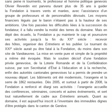
sans peine ni tourments, le professeur et homme politique genevois
Olivier Reverdin est parvenu durant plus de 35 ans à guider
la Fondation à travers vents et marées, avec l’assistance d’un
groupe de professeurs et de personnalités dévoués. Les moyens
financiers légués par le baron n’étaient pas à la hauteur de ses
ambitions. Une fois passées les difficultés liées à la succession du
fondateur, il a fallu vendre la moitié des terres du domaine. Mais en
dépit des écueils, la Fondation a pu maintenir le cap et poursuivre
e
ses activités jusqu’à la fin du XX
siècle : recevoir
des hôtes, organiser des
Entretiens
et les publier. Le tournant du
e
XXI
siècle aurait pu être fatal à la Fondation, du moins dans son
site de Vandœuvres. La mise en vente pure et simple de la propriété
a même été évoquée. Mais le soutien décisif d’une fondation
privée genevoise, de la Loterie Romande et de la Confédération
suisse, par son Secrétariat d’État à l’éducation et à la recherche,
enfin des autorités cantonales genevoises lui a permis de prendre un
nouveau départ. Les bâtiments ont été modernisés, l’orangerie et la
serre de 1862 restaurées. Dès 2005, et surtout à partir de 2008, la
Fondation a renforcé et élargi ses activités : l’orangerie accueille
des conférences, séminaires, concerts et autres événements, et sert
tout naturellement de cadre aux
Entretiens
annuels. Quant au
domaine, il est aujourd’hui inscrit à l’inventaire des immeubles dignes
d’être protégés dans le canton de Genève.