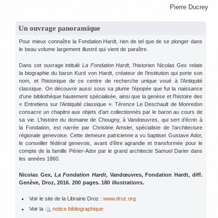
Pierre Ducrey
Un ouvrage panoramique
Pour mieux connaître la Fondation Hardt, rien de tel que de se plonger dans
le beau volume largement illustré qui vient de paraître.
Dans cet ouvrage intitulé
La Fondation Hardt
, l’historien Nicolas Gex relate
la biographie du baron Kurd von Hardt, créateur de l’institution qui porte son
nom, et l’historique de ce centre de recherche unique voué à l’Antiquité
classique. On découvre aussi sous sa plume l’épopée que fut la naissance
d’une bibliothèque hautement spécialisée, ainsi que la genèse et l’histoire des
« Entretiens sur l’Antiquité classique ». Térence Le Deschault de Monredon
consacre un chapitre aux objets d’art collectionnés par le baron au cours de
sa vie. L’histoire du domaine de Chougny, à Vandœuvres, qui sert d’écrin à
la Fondation, est narrée par Christine Amsler, spécialiste de l’architecture
régionale genevoise. Cette demeure patricienne a vu baptiser Gustave Ador,
le conseiller fédéral genevois, avant d’être agrandie et transformée pour le
compte de la famille Périer-Ador par le grand architecte Samuel Darier dans
les années 1860.
Nicolas Gex,
La Fondation Hardt
, Vandœuvres, Fondation Hardt, diff.
Genève, Droz, 2016. 200 pages. 180 illustrations.
Voir le site de la Librairie Droz :
www.droz.org
Voir la
notice bibliographique