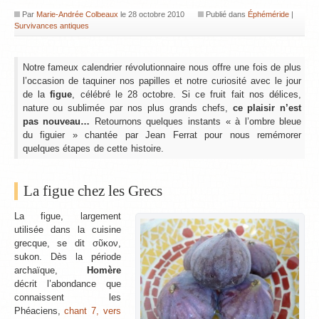
Par
Marie-Andrée Colbeaux
le
28 octobre 2010
Publié dans
Éphéméride
|
Survivances antiques
Notre fameux calendrier révolutionnaire nous offre une fois de plus
l’occasion de taquiner nos papilles et notre curiosité avec le jour
de la
figue
, célébré le 28 octobre. Si ce fruit fait nos délices,
nature ou sublimée par nos plus grands chefs,
ce plaisir n’est
pas nouveau…
Retournons quelques instants « à l’ombre bleue
du figuier » chantée par Jean Ferrat pour nous remémorer
quelques étapes de cette histoire.
La figue chez les Grecs
La figue, largement
utilisée dans la cuisine
grecque, se dit σῦκον,
sukon. Dès la période
archaïque,
Homère
décrit l’abondance que
connaissent les
Phéaciens,
chant 7, vers