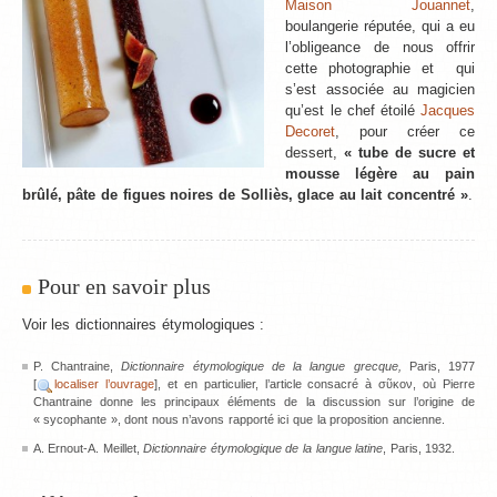
Maison Jouannet
,
boulangerie réputée, qui a eu
l’obligeance de nous offrir
cette photographie et qui
s’est associée au magicien
qu’est le chef étoilé
Jacques
Decoret
, pour créer ce
dessert,
« tube de sucre et
mousse légère au pain
brûlé, pâte de figues noires de Solliès, glace au lait concentré »
.
Pour en savoir plus
Voir les dictionnaires étymologiques :
P. Chantraine,
Dictionnaire étymologique de la langue grecque,
Paris, 1977
[
localiser l’ouvrage
], et en particulier, l’article consacré à σῦκον, où Pierre
Chantraine donne les principaux éléments de la discussion sur l’origine de
« sycophante », dont nous n’avons rapporté ici que la proposition ancienne.
A. Ernout-A. Meillet,
Dictionnaire étymologique de la langue latine
, Paris, 1932.