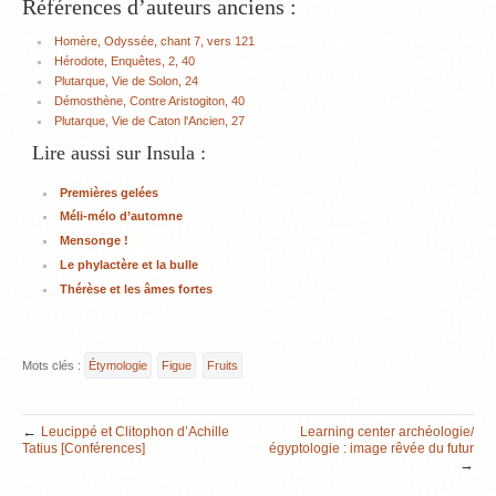
Références d’auteurs anciens :
Homère, Odyssée, chant 7, vers 121
Hérodote, Enquêtes, 2, 40
Plutarque, Vie de Solon, 24
Démosthène, Contre Aristogiton, 40
Plutarque, Vie de Caton l'Ancien, 27
Lire aussi sur Insula :
Premières gelées
Méli-mélo d’automne
Mensonge !
Le phylactère et la bulle
Thérèse et les âmes fortes
Mots clés :
Étymologie
Figue
Fruits
←
Leucippé et Clitophon d’Achille
Learning center archéologie/
Tatius [Conférences]
égyptologie : image rêvée du futur
→