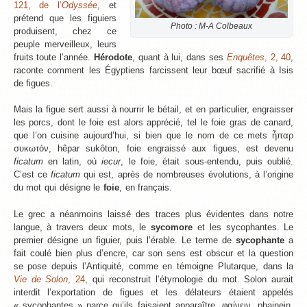
121, de l’
Odyssée
, et
prétend que les figuiers
Photo : M-A Colbeaux
produisent, chez ce
peuple merveilleux, leurs
fruits toute l’année.
Hérodote
, quant à lui, dans ses
Enquêtes
, 2, 40
,
raconte comment les Égyptiens farcissent leur bœuf sacrifié à Isis
de figues.
Mais la figue sert aussi à nourrir le bétail, et en particulier, engraisser
les porcs, dont le foie est alors apprécié, tel le foie gras de canard,
que l’on cuisine aujourd’hui, si bien que le nom de ce mets ἦπαρ
συκωτόν, hêpar sukôton, foie engraissé aux figues, est devenu
ficatum
en latin, où
iecur
, le foie, était sous-entendu, puis oublié.
C’est ce
ficatum
qui est, après de nombreuses évolutions, à l’origine
du mot qui désigne le
foie
, en français.
Le grec a néanmoins laissé des traces plus évidentes dans notre
langue, à travers deux mots, le
sycomore
et les sycophantes. Le
premier désigne un figuier, puis l’érable. Le terme de
sycophante
a
fait coulé bien plus d’encre, car son sens est obscur et la question
se pose depuis l’Antiquité, comme en témoigne Plutarque, dans la
Vie de Solon
, 24
, qui reconstruit l’étymologie du mot. Solon aurait
interdit l’exportation de figues et les délateurs étaient appelés
« sycophantes » parce qu’ils faisaient apparaître, φαίνειν, phainein,