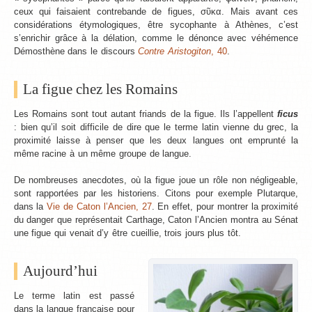
ceux qui faisaient contrebande de figues, σῦκα. Mais avant ces
considérations étymologiques, être sycophante à Athènes, c’est
s’enrichir grâce à la délation, comme le dénonce avec véhémence
Démosthène dans le discours
Contre Aristogiton
, 40
.
La figue chez les Romains
Les Romains sont tout autant friands de la figue. Ils l’appellent
ficus
: bien qu’il soit difficile de dire que le terme latin vienne du grec, la
proximité laisse à penser que les deux langues ont emprunté la
même racine à un même groupe de langue.
De nombreuses anecdotes, où la figue joue un rôle non négligeable,
sont rapportées par les historiens. Citons pour exemple Plutarque,
dans la
Vie de Caton l’Ancien, 27
. En effet, pour montrer la proximité
du danger que représentait Carthage, Caton l’Ancien montra au Sénat
une figue qui venait d’y être cueillie, trois jours plus tôt.
Aujourd’hui
Le terme latin est passé
dans la langue française pour