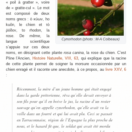
« poil à gratter », voire
de « gratte-cul ». Le mot
est composé de deux
noms grecs : ὁ κύων, ho
kuôn, le chien et τὸ
ῥόδον, to rhodon, la
rose. De même, la
Cynorhodon (photo : M-A Colbeaux)
langue scientifique
s’appuie sur ces deux
noms, en désignant cette plante
rosa canina
, la rose du chien. C’est
Pline l’Ancien,
Histoire Naturelle, VIII, 63
, qui explique que la racine
de cette plante permet de soigner la morsure occasionnée par un
chien enragé et il raconte une anecdote, à ce propos, au
livre XXV, 6
:
Récemment, la mère d’un jeune homme qui était engagé
dans la garde prétorienne, rêva qu’elle devait envoyer à
son fils pour qu’il en boive le jus, la racine d’un rosier
sauvage qu’on appelle cynorhodon, qu’elle avait vu la
veille dans un fourré et qui lui avait plu. Ceci se passait
en Tarraconnaise, région de l’Espagne la plus proche de
nous, et le hasard fit que, le soldat qui avait été mordu