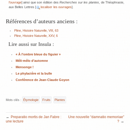
l’ouvrage
] ainsi que son édition des
Recherches sur les plantes
, de Théophraste,
aux Belles Lettres [
localiser les ouvrages
].
Références d’auteurs anciens :
Pline, Histoire Naturelle, VIII, 63
Pline, Histoire Naturelle, XXV, 6
Lire aussi sur Insula :
« À l’ombre bleue du figuier »
Méli-mélo d’automne
Mensonge !
Le phylactère et la bulle
Conférence de Jean-Claude Goyon
Mots clés :
Étymologie
Fruits
Plantes
←
Preparatio mortis de Jan Fabre :
Une nouvelle “damnatio memoriae”
→
une lecture
?