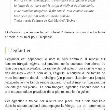
par un chien, commençait à craindre l’eau quand il reçut
la lettre de sa mère qui le priait d’obéir à ce signe divin,
et de manière inespérée, il fut sauvé, tout comme ensuite,
tous ceux qui ont testé ce même remède.
Traduction de l’édition de Karl Mayhoff, Teubner.
Et d’ajouter que jusque là, on utilisait l’intérieur du cynorhodon brûlé
et mêlé à du miel pour l’alopécie.
L’églantier
L’églantier est cependant le nom le plus commun. Il repose sur
l’ancien français
aiglent
, qui provient, après quelques évolutions, du
latin classique
aculeatus
. La racine de cet adjectif qui signifie « qui a
des aiguilles » est le nom
acus
, l’aiguille, à l’origine d’une famille de
mots importante, depuis le vinaigre (vin piquant, littéralement) jusqu’à
l’exacerbation (le fait de rendre piquant,
id est
d’irriter) en passant par
l’acidité (ce qui pique) . Le nom français, églantier, s’appuie donc sur
une caractéristique physique de la plante, munie d’aiguilles.
Cet églantier a trouvé par ailleurs une place tout à fait singulière
dans la culture puisqu’il accompagne la Vierge, sur de nombreuses