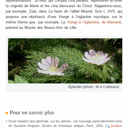
représentations : la fleur, qui compte cinq pétales, représente en effet
la virginité de Marie et les cinq blessures du Christ. Rappelons-nous,
par exemple, Zola, dans
La faute de l’abbé Mouret
, livre I, XVII, qui
propose une
ekphrasis
d’une Vierge à l’églantier mystique, sur le
même thème que, par exemple, La
Vierge à l’églantine, de Mainardi
,
présent au Musée des Beaux-Arts de Lille.
Églantier (photo : M-A Colbeaux)
Pour en savoir plus
D’une manière plus générale, sur les plantes, voir l’ouvrage particulièrement riche
de Suzanne Amigues,
Études de botanique antique
, Paris, 2002, [
localiser