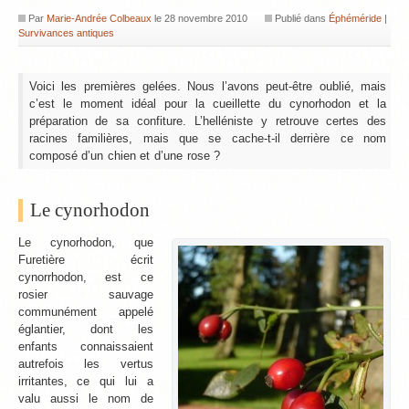
Par
Marie-Andrée Colbeaux
le
28 novembre 2010
Publié dans
Éphéméride
|
Survivances antiques
Voici les premières gelées. Nous l’avons peut-être oublié, mais
c’est le moment idéal pour la cueillette du cynorhodon et la
préparation de sa confiture. L’helléniste y retrouve certes des
racines familières, mais que se cache-t-il derrière ce nom
composé d’un chien et d’une rose ?
Le cynorhodon
Le cynorhodon, que
Furetière écrit
cynorrhodon, est ce
rosier sauvage
communément appelé
églantier, dont les
enfants connaissaient
autrefois les vertus
irritantes, ce qui lui a
valu aussi le nom de