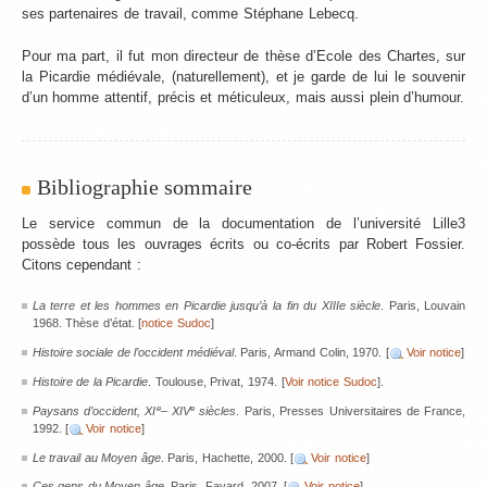
ses partenaires de travail, comme Stéphane Lebecq.
Pour ma part, il fut mon directeur de thèse d’Ecole des Chartes, sur
la Picardie médiévale, (naturellement), et je garde de lui le souvenir
d’un homme attentif, précis et méticuleux, mais aussi plein d’humour.
Bibliographie sommaire
Le service commun de la documentation de l’université Lille3
possède tous les ouvrages écrits ou co-écrits par Robert Fossier.
Citons cependant :
La terre et les hommes en Picardie jusqu’à la fin du XIIIe siècle
. Paris, Louvain
1968. Thèse d’état. [
notice Sudoc
]
Histoire sociale de l’occident médiéval
. Paris, Armand Colin, 1970. [
Voir notice
]
Histoire de la Picardie
. Toulouse, Privat, 1974. [
Voir notice Sudoc
].
e
e
Paysans d’occident, XI
– XIV
siècles
. Paris, Presses Universitaires de France,
1992. [
Voir notice
]
Le travail au Moyen âge
. Paris, Hachette, 2000. [
Voir notice
]
Ces gens du Moyen âge
. Paris, Fayard, 2007. [
Voir notice
]