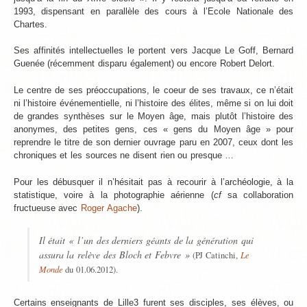
1993, dispensant en parallèle des cours à l’Ecole Nationale des
Chartes.
Ses affinités intellectuelles le portent vers Jacque Le Goff, Bernard
Guenée (récemment disparu également) ou encore Robert Delort.
Le centre de ses préoccupations, le coeur de ses travaux, ce n’était
ni l’histoire événementielle, ni l’histoire des élites, même si on lui doit
de grandes synthèses sur le Moyen âge, mais plutôt l’histoire des
anonymes, des petites gens, ces « gens du Moyen âge » pour
reprendre le titre de son dernier ouvrage paru en 2007, ceux dont les
chroniques et les sources ne disent rien ou presque …
Pour les débusquer il n’hésitait pas à recourir à l’archéologie, à la
statistique, voire à la photographie aérienne (
cf
sa collaboration
fructueuse avec
Roger Agache
).
Il était « l’un des derniers géants de la génération qui
assura la relève des Bloch et Febvre »
Le
(PJ Catinchi,
Monde
du 01.06.2012).
Certains enseignants de Lille3 furent ses disciples, ses élèves, ou