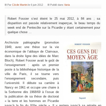
Par
Cécile Martini
le
6 juin 2012
Publié dans
Varia
Robert Fossier s’est éteint le 25 mai 2012, à 84 ans ; sa
disparition est passée relativement inaperçue, le beau temps du
week end de Pentecôte sur la Picardie y étant certainement pour
quelque chose …
Archiviste paléographe (promotion
1949, avec une thèse sur la vie
économique de l’abbaye de Clairvaux,
dans la droite ligne des idées de Marc
Bloch), Robert Fossier avait le goût de
l’enseignement : après un premier
poste à la bibliothèque historique de la
ville de Paris, il se tourne vers
l’enseignement secondaire, puis
l’université. Il débute sa carrière à
Nancy en 1961 et occupe une chaire à
la Sorbonne dès 1968/69 à l’issue de
la publication de sa thèse de doctorat
« la terre et les hommes en Pïcardie
jusqu’à la fin du XIIIe siècle ». Il y restera jusqu’à sa retraite en