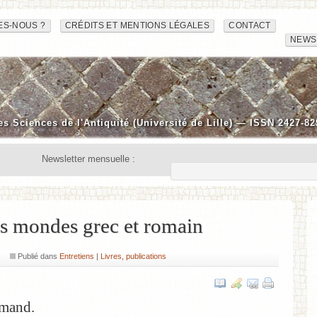
ES-NOUS ?
CRÉDITS ET MENTIONS LÉGALES
CONTACT
NEWS
es Sciences de l'Antiquité (Université de Lille) — ISSN 2427-82
Newsletter mensuelle :
es mondes grec et romain
Publié dans
Entretiens
|
Livres, publications
rmand.