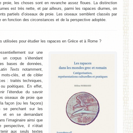
e proie, les choses sont en revanche assez floues. La distinction
rnes est très nette, et par ailleurs, parmi les rapaces diurnes, on
ts partiels d’oiseaux de proie. Les oiseaux semblent classés par
 en fonction des circonstances et de la perspective adoptée.
s utilisées pour étudier les rapaces en Grèce et à Rome ?
ssentiellement sur une
 un corpus s’étendant
 Les bases de données,
Latin Texts
notamment,
mots-clés, et de cibler
ces : traités techniques,
ou poétiques. En effet,
nir l’étendue du savoir
es oiseaux de proie que
 la façon (ou les façons)
n se penchant sur les
s, et en se demandant
ns l’imaginaire ainsi que
perspective, il n’était
enir aux seuls textes