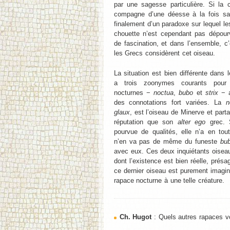
par une sagesse particulière. Si la 
compagne d’une déesse à la fois sage
finalement d’un paradoxe sur lequel les
chouette n’est cependant pas dépourv
de fascination, et dans l’ensemble, 
les Grecs considèrent cet oiseau.
La situation est bien différente dans
a trois zoonymes courants pour 
nocturnes −
noctua
,
bubo
et
strix
− a
des connotations fort variées. La
n
glaux
, est l’oiseau de Minerve et par
réputation que son
alter ego
grec. 
pourvue de qualités, elle n’a en tout
n’en va pas de même du funeste
bu
avec eux. Ces deux inquiétants oisea
dont l’existence est bien réelle, présa
ce dernier oiseau est purement imagina
rapace nocturne à une telle créature.
Ch. Hugot
: Quels autres rapaces vo