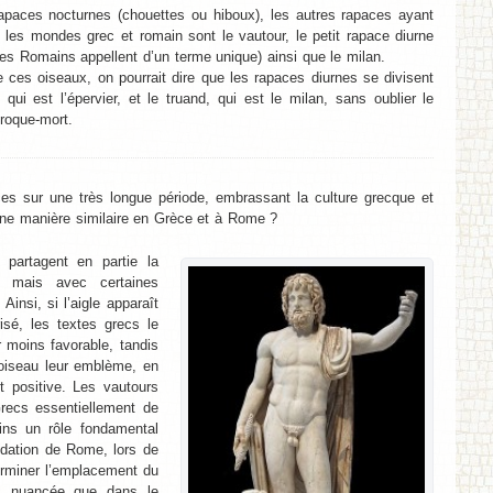
 rapaces nocturnes (chouettes ou hiboux), les autres rapaces ayant
 les mondes grec et romain sont le vautour, le petit rapace diurne
les Romains appellent d’un terme unique) ainsi que le milan.
e ces oiseaux, on pourrait dire que les rapaces diurnes se divisent
, qui est l’épervier, et le truand, qui est le milan, sans oublier le
croque-mort.
es sur une très longue période, embrassant la culture grecque et
une manière similaire en Grèce et à Rome ?
partagent en partie la
, mais avec certaines
Ainsi, si l’aigle apparaît
sé, les textes grecs le
 moins favorable, tandis
 oiseau leur emblème, en
 positive. Les vautours
ecs essentiellement de
ins un rôle fondamental
ondation de Rome, lors de
erminer l’emplacement du
us nuancée que dans le