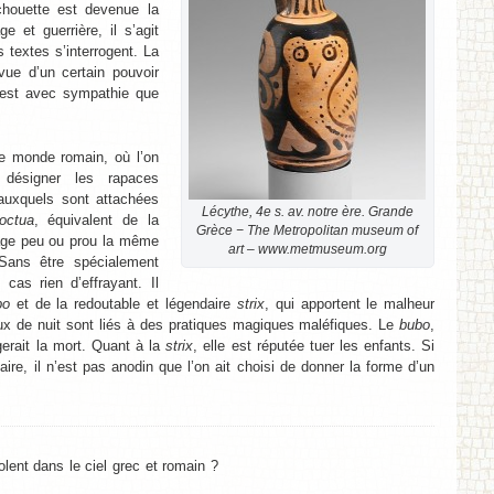
chouette est devenue la
 et guerrière, il s’agit
 textes s’interrogent. La
ue d’un certain pouvoir
c’est avec sympathie que
 le monde romain, où l’on
désigner les rapaces
uxquels sont attachées
Lécythe, 4e s. av. notre ère. Grande
octua
, équivalent de la
Grèce − The Metropolitan museum of
tage peu ou prou la même
art – www.metmuseum.org
Sans être spécialement
 cas rien d’effrayant. Il
bo
et de la redoutable et légendaire
strix
, qui apportent le malheur
ux de nuit sont liés à des pratiques magiques maléfiques. Le
bubo
,
gerait la mort. Quant à la
strix
, elle est réputée tuer les enfants. Si
ire, il n’est pas anodin que l’on ait choisi de donner la forme d’un
lent dans le ciel grec et romain ?