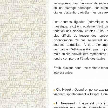
zoologiques. Les mentions de rapa
ou un ouvrage historique, par exem
dignes d’attention, révélant les oiseau
Les sources figurées (céramique, s
mosaïque, etc.) ont également été pr
fonction des oiseaux étudiés. Ainsi, 
plus difficile de trouver des repr
l’iconographie n’a pas seulement une
sources textuelles. À titre d’exe
compagne d’Athéna n’était pas touj
mais qu’elle pouvait être représentée
rendre compte par l’étude des textes.
Enfin, quoique dans une moindre mesur
intéressantes.
Ch. Hugot
: Quand on pense aux rapa
viennent spontanément à l’esprit. Po
H. Normand
: L’aigle est un anim
possédant une double symbolique, r