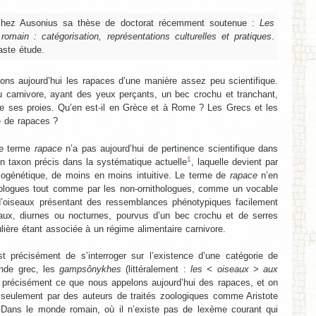
chez Ausonius sa thèse de doctorat récemment soutenue :
Les
main : catégorisation, représentations culturelles et pratiques
.
vaste étude.
ons aujourd’hui les rapaces d’une manière assez peu scientifique.
u carnivore, ayant des yeux perçants, un bec crochu et tranchant,
de ses proies. Qu’en est-il en Grèce et à Rome ? Les Grecs et les
e de rapaces ?
le terme
rapace
n’a pas aujourd’hui de pertinence scientifique dans
1
n taxon précis dans la systématique actuelle
, laquelle devient par
ylogénétique, de moins en moins intuitive. Le terme de
rapace
n’en
ithologues tout comme par les non-ornithologues, comme un vocable
d’oiseaux présentant des ressemblances phénotypiques facilement
iseaux, diurnes ou nocturnes, pourvus d’un bec crochu et de serres
lière étant associée à un régime alimentaire carnivore.
t précisément de s’interroger sur l’existence d’une catégorie de
onde grec, les
gampsônykhes
(littéralement :
les < oiseaux > aux
s précisément ce que nous appelons aujourd’hui des rapaces, et on
seulement par des auteurs de traités zoologiques comme Aristote
 Dans le monde romain, où il n’existe pas de lexème courant qui