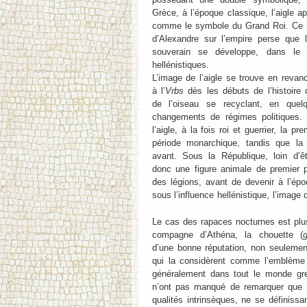
Grèce, à l’époque classique, l’aigle a
comme le symbole du Grand Roi. Ce n’
d’Alexandre sur l’empire perse que l
souverain se développe, dans le
hellénistiques.
L’image de l’aigle se trouve en revan
à l’
Vrbs
dès les débuts de l’histoire
de l’oiseau se recyclant, en quel
changements de régimes politiques.
l’aigle, à la fois roi et guerrier, la p
période monarchique, tandis que l
avant. Sous la République, loin d’êtr
donc une figure animale de premier 
des légions, avant de devenir à l’ép
sous l’influence hellénistique, l’image
Le cas des rapaces nocturnes est plu
compagne d’Athéna, la chouette (
d’une bonne réputation, non seulemen
qui la considèrent comme l’emblème 
généralement dans tout le monde gre
n’ont pas manqué de remarquer que 
qualités intrinsèques, ne se définissan