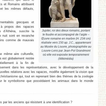
s et Romains attribuent
et les mêmes défauts,
mentalités grecques et
e à propos des rapaces
Jupiter, roi des dieux romains, portant
u d’Athéna, suscite la
le foudre et accompagné de l’aigle –
e nuit sont en revanche
Œuvre romaine en marbre (H. 234 cm)
mains comme de mauvais
réalisée vers 150 ap. J.C., appartenant
au Musée du Louvre, photographiée au
Louvre-Lens par Jean-Pol Grandmont
e même aire culturelle,
où elle est exposée temporairement
es est globalement restée
(Wikimédia)
tiellement à la fin de
ersement dans les représentations, avec le développement de la
ouvelles relations avec les rapaces, modifie également la vision que
 christianisme qui, tout en reprenant bien des thèmes de la zoologie
deur le symbolisme que possédaient les animaux dans le monde
s par les anciens qui résistent à une identification ?