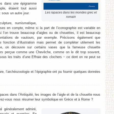
ces dans une épigramme
ple, étaient tout aussi
Les rapaces dans les mondes grec et
x sous un autre jour.
romain
culpture, numismatique,
ises en compte, même si la part de l’iconographie est variable en
si l’on trouve beaucoup d’aigles ou de chouettes, il est beaucoup
ésentations de vautours, par exemple. Précisons également que
 fonction d’illustration mais permet de compléter utilement les
mple, on découvre sur certains vases que la fameuse chouette
ours perçue comme une Chevêche, comme on le dit trop souvent,
 sous les traits d’une Effraie des clochers − ce dont on ne peut se
e, l’archéozoologie et l’épigraphie ont pu fournir quelques données
ces dans l’Antiquité, les images de l’aigle et de la chouette nous
uvez-vous nous résumer leur symbolique en Grèce et à Rome ?
al généralement admiré,
oyale et guerrière. En