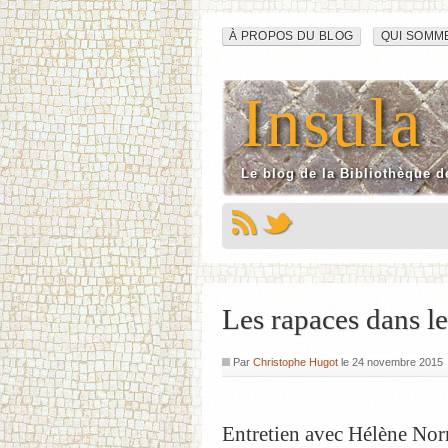
Navigation
Aller
À PROPOS DU BLOG
QUI SOMM
au
du
contenu
Insula
site
Le blog de la Bibliothèque d
Les rapaces dans l
Par
Christophe Hugot
le
24 novembre 2015
Entretien avec Hélène No