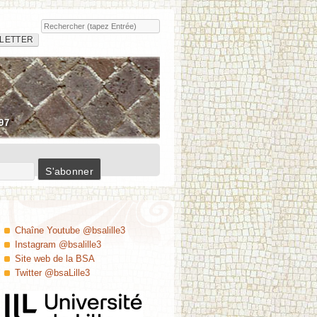
Rechercher
Insula
LETTER
97
Chaîne Youtube @bsalille3
Instagram @bsalille3
Site web de la BSA
Twitter @bsaLille3