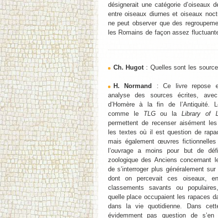
désignerait une catégorie d’oiseaux d
entre oiseaux diurnes et oiseaux noctu
ne peut observer que des regroupemen
les Romains de façon assez fluctuante
Ch. Hugot
: Quelles sont les source
H. Normand
: Ce livre repose e
analyse des sources écrites, avec
d’Homère à la fin de l’Antiquité.
comme le
TLG
ou la
Library of 
permettent de recenser aisément les 
les textes où il est question de rapa
mais également œuvres fictionnelles 
l’ouvrage a moins pour but de défi
zoologique des Anciens concernant l
de s’interroger plus généralement sur
dont on percevait ces oiseaux, e
classements savants ou populaire
quelle place occupaient les rapaces da
dans la vie quotidienne. Dans cette 
évidemment pas question de s’en t