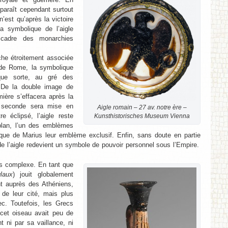
pparaît cependant surtout
est qu’après la victoire
a symbolique de l’aigle
 cadre des monarchies
che étroitement associée
 de Rome, la symbolique
que sorte, au gré des
 De la double image de
remière s’effacera après la
a seconde sera mise en
Aigle romain – 27 av. notre ère –
e éclipsé, l’aigle reste
Kunsthistorisches Museum Vienna
plan, l’un des emblèmes
oque de Marius leur emblème exclusif. Enfin, sans doute en partie
 de l’aigle redevient un symbole de pouvoir personnel sous l’Empire.
s complexe. En tant que
glaux
) jouit globalement
t auprès des Athéniens,
de leur cité, mais plus
c. Toutefois, les Grecs
cet oiseau avait peu de
t ni par sa vaillance, ni