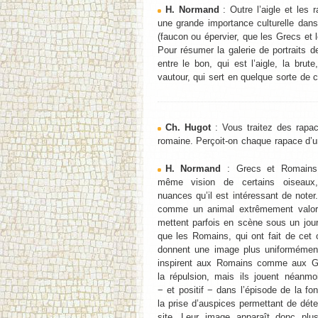
H. Normand
: Outre l’aigle et les
une grande importance culturelle dans
(faucon ou épervier, que les Grecs et 
Pour résumer la galerie de portraits d
entre le bon, qui est l’aigle, la brute
vautour, qui sert en quelque sorte de 
Ch. Hugot
: Vous traitez des rapac
romaine. Perçoit-on chaque rapace d’
H. Normand
: Grecs et Romains 
même vision de certains oiseaux
nuances qu’il est intéressant de noter. 
comme un animal extrêmement valori
mettent parfois en scène sous un jour
que les Romains, qui ont fait de cet
donnent une image plus uniformément
inspirent aux Romains comme aux Gr
la répulsion, mais ils jouent néanmo
− et positif − dans l’épisode de la f
la prise d’auspices permettant de dét
site. Leur image apparaît donc pl