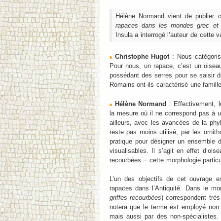
Hélène Normand vient de publier 
rapaces dans les mondes grec et ro
Insula a interrogé l’auteur de cette 
Christophe Hugot
: Nous catégoris
Pour nous, un rapace, c’est un oisea
possédant des serres pour se saisir 
Romains ont-ils caractérisé une famill
Hélène Normand
: Effectivement, 
la mesure où il ne correspond pas à u
ailleurs, avec les avancées de la ph
reste pas moins utilisé, par les orn
pratique pour désigner un ensemble 
visualisables. Il s’agit en effet d’o
recourbées − cette morphologie particu
L’un des objectifs de cet ouvrage es
rapaces dans l’Antiquité. Dans le m
griffes recourbées
) correspondent trè
notera que le terme est employé non 
mais aussi par des non-spécialistes.