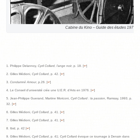
Cabine du Kino – Guide des études 1977-
Philippe Delannoy,
Cyril Collard, l’ange noir
, p. 18. [
↩
]
Gilles Médioni,
Cyril Collard
, p. 42. [
↩
]
Condamné Amour
, p.26. [
↩
]
Le Conseil d’université crée une U.E.R. d’Arts en 1976. [
↩
]
Jean-Philippe Guerand, Martine Moriconi,
Cyril Collard : la passion
, Ramsay, 1993, p.
32. [
↩
]
Gilles Médioni,
Cyril Collard
, p. 41. [
↩
]
Gilles Médioni,
Cyril Collard
, p. 41. [
↩
]
Ibid, p. 42 [
↩
]
Gilles Médioni,
Cyril Collard
, p. 41; Cyril Collard évoque ce tournage à Denain dans