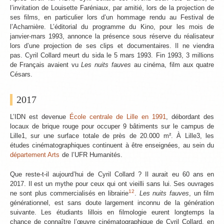
l’invitation de Louisette Faréniaux, par amitié, lors de la projection de
ses films, en particulier lors d’un hommage rendu au Festival de
l’Acharnière. L’éditorial du programme du Kino, pour les mois de
janvier-mars 1993, annonce la présence sous réserve du réalisateur
lors d’une projection de ses clips et documentaires. Il ne viendra
pas. Cyril Collard meurt du sida le 5 mars 1993. Fin 1993, 3 millions
de Français avaient vu
Les nuits fauves
au cinéma, film aux quatre
Césars.
2017
L’IDN est devenue
École centrale de Lille en 1991
, débordant des
locaux de brique rouge pour occuper 9 bâtiments sur le campus de
Lille1, sur une surface totale de près de 20.000 m². À Lille3, les
études cinématographiques continuent à être enseignées, au sein du
département Arts
de l’UFR Humanités.
Que reste-t-il aujourd’hui de Cyril Collard ? Il aurait eu 60 ans en
2017. Il est un mythe pour ceux qui ont vieilli sans lui. Ses ouvrages
12
ne sont plus commercialisés en librairie
.
Les nuits fauves
, un film
générationnel, est sans doute largement inconnu de la génération
suivante. Les étudiants lillois en filmologie eurent longtemps la
chance de connaître l’œuvre cinématographique de Cyril Collard, en