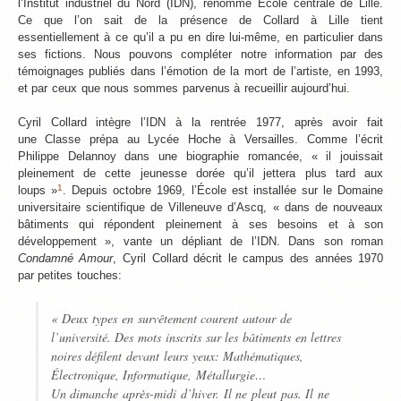
l’Institut industriel du Nord (IDN), renommé École centrale de Lille.
Ce que l’on sait de la présence de Collard à Lille tient
essentiellement à ce qu’il a pu en dire lui-même, en particulier dans
ses fictions. Nous pouvons compléter notre information par des
témoignages publiés dans l’émotion de la mort de l’artiste, en 1993,
et par ceux que nous sommes parvenus à recueillir aujourd’hui.
Cyril Collard intègre l’IDN à la rentrée 1977, après avoir fait
une Classe prépa au Lycée Hoche à Versailles. Comme l’écrit
Philippe Delannoy dans une biographie romancée, « il jouissait
pleinement de cette jeunesse dorée qu’il jettera plus tard aux
1
loups »
. Depuis octobre 1969, l’École est installée sur le Domaine
universitaire scientifique de Villeneuve d’Ascq, « dans de nouveaux
bâtiments qui répondent pleinement à ses besoins et à son
développement », vante un dépliant de l’IDN. Dans son roman
Condamné Amour
, Cyril Collard décrit le campus des années 1970
par petites touches:
« Deux types en survêtement courent autour de
l’université. Des mots inscrits sur les bâtiments en lettres
noires défilent devant leurs yeux: Mathématiques,
Électronique, Informatique, Métallurgie…
Un dimanche après-midi d’hiver. Il ne pleut pas. Il ne