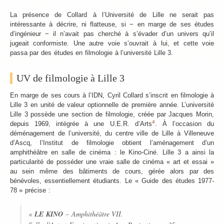
La présence de Collard à l’Université de Lille ne serait pas
intéressante à décrire, ni flatteuse, si − en marge de ses études
d’ingénieur − il n’avait pas cherché à s’évader d’un univers qu’il
jugeait conformiste. Une autre voie s’ouvrait à lui, et cette voie
passa par des études en filmologie à l’université Lille 3.
UV de filmologie à Lille 3
En marge de ses cours à l’IDN, Cyril Collard s’inscrit en filmologie à
Lille 3 en unité de valeur optionnelle de première année. L’université
Lille 3 possède une section de filmologie, créée par Jacques Morin,
4
depuis 1969, intégrée à une U.E.R. d’Arts
. À l’occasion du
déménagement de l’université, du centre ville de Lille à Villeneuve
d’Ascq, l’Institut de filmologie obtient l’aménagement d’un
amphithéâtre en salle de cinéma : le Kino-Ciné. Lille 3 a ainsi la
particularité de posséder une vraie salle de cinéma « art et essai »
au sein même des bâtiments de cours, gérée alors par des
bénévoles, essentiellement étudiants. Le « Guide des études 1977-
78 » précise :
«
LE KINO
– Amphithéâtre VII.