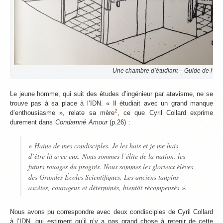
Une chambre d’étudiant – Guide de l’ID
Le jeune homme, qui suit des études d’ingénieur par atavisme, ne se
trouve pas à sa place à l’IDN. « Il étudiait avec un grand manque
2
d’enthousiasme », relate sa mère
, ce que Cyril Collard exprime
durement dans
Condamné Amour
(p.26) :
« Haine de mes condisciples. Je les hais et je me hais
d’être là avec eux. Nous sommes l’élite de la nation, les
futurs rouages du progrès. Nous sommes les glorieux élèves
des Grandes Écoles Scientifiques. Les anciens taupins
ascètes, courageux et déterminés, bientôt récompensés ».
Nous avons pu correspondre avec deux condisciples de Cyril Collard
à l’IDN, qui estiment qu’il n’y a pas grand chose à retenir de cette