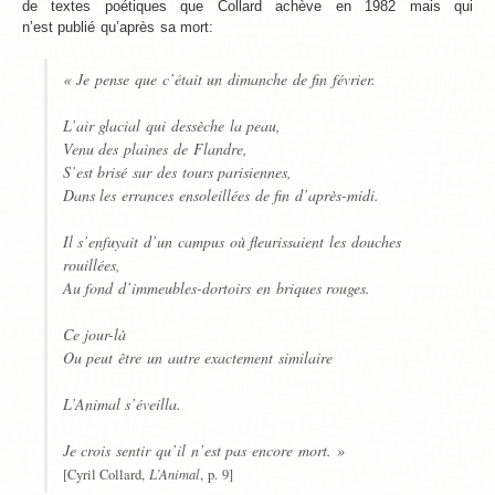
de textes poétiques que Collard achève en 1982 mais qui
n’est publié qu’après sa mort:
« Je pense que c’était un dimanche de fin février.
L’air glacial qui dessèche la peau,
Venu des plaines de Flandre,
S’est brisé sur des tours parisiennes,
Dans les errances ensoleillées de fin d’après-midi.
Il s’enfuyait d’un campus où fleurissaient les douches
rouillées,
Au fond d’immeubles-dortoirs en briques rouges.
Ce jour-là
Ou peut être un autre exactement similaire
L’Animal s’éveilla.
Je crois sentir qu’il n’est pas encore mort. »
L’Animal
[Cyril Collard,
, p. 9]