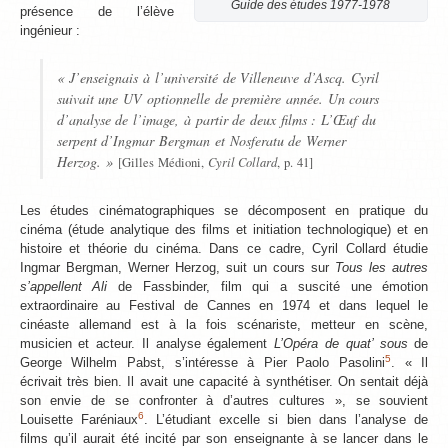
Guide des études 1977-1978
présence de l’élève
ingénieur :
« J’enseignais à l’université de Villeneuve d’Ascq. Cyril
suivait une UV optionnelle de première année. Un cours
d’analyse de l’image, à partir de deux films :
L’Œuf du
serpent
d’Ingmar Bergman et
Nosferatu
de Werner
Herzog. »
Cyril Collard
[Gilles Médioni,
, p. 41]
Les études cinématographiques se décomposent en pratique du
cinéma (étude analytique des films et initiation technologique) et en
histoire et théorie du cinéma. Dans ce cadre, Cyril Collard étudie
Ingmar Bergman, Werner Herzog, suit un cours sur
Tous les autres
s’appellent Ali
de Fassbinder, film qui a suscité une émotion
extraordinaire au Festival de Cannes en 1974 et dans lequel le
cinéaste allemand est à la fois scénariste, metteur en scène,
musicien et acteur. Il analyse également
L’Opéra de quat’ sous
de
5
George Wilhelm Pabst, s’intéresse à Pier Paolo Pasolini
. « Il
écrivait très bien. Il avait une capacité à synthétiser. On sentait déjà
son envie de se confronter à d’autres cultures », se souvient
6
Louisette Faréniaux
. L’étudiant excelle si bien dans l’analyse de
films qu’il aurait été incité par son enseignante à se lancer dans le