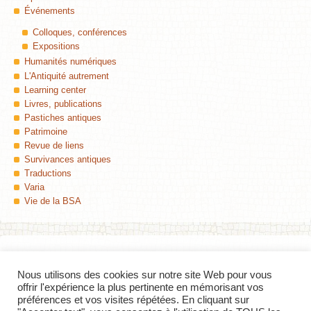
Événements
Colloques, conférences
Expositions
Humanités numériques
L'Antiquité autrement
Learning center
Livres, publications
Pastiches antiques
Patrimoine
Revue de liens
Survivances antiques
Traductions
Varia
Vie de la BSA
Nous utilisons des cookies sur notre site Web pour vous
Colophon
offrir l'expérience la plus pertinente en mémorisant vos
préférences et vos visites répétées. En cliquant sur
Insula
, Le blog de la Bibliothèque des Sciences de l'Antiquité (Université de