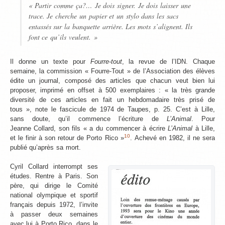
« Partir comme ça?… Je dois signer. Je dois laisser une
trace. Je cherche un papier et un stylo dans les sacs
entassés sur la banquette arrière. Les mots s’alignent. Ils
font ce qu’ils veulent. »
Il donne un texte pour
Fourre-tout
, la revue de l’IDN. Chaque
semaine, la commission « Fourre-Tout » de l’Association des élèves
édite un journal, composé des articles que chacun veut bien lui
proposer, imprimé en offset à 500 exemplaires : « la très grande
diversité de ces articles en fait un hebdomadaire très prisé de
tous », note le fascicule de 1974 de Taupes, p. 25. C’est à Lille,
sans doute, qu’il commence l’écriture de
L’Animal
. Pour
Jeanne Collard, son fils « a du commencer à écrire
L’Animal
à Lille,
10
et le finir à son retour de Porto Rico »
. Achevé en 1982, il ne sera
publié qu’après sa mort.
Cyril Collard interrompt ses
études. Rentre à Paris. Son
père, qui dirige le Comité
national olympique et sportif
français depuis 1972, l’invite
à passer deux semaines
avec lui à Porto Rico, dans le