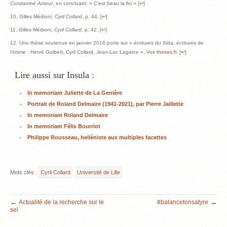
Condamné Amour
, en concluant: « C’est beau la foi » [
↩
]
Gilles Médioni,
Cyril Collard
, p. 44. [
↩
]
Gilles Médioni,
Cyril Collard
, p. 42. [
↩
]
Une thèse soutenue en janvier 2016 porte sur « écritures du Sida, écritures de
l’intime : Hervé Guibert, Cyril Collard, Jean-Luc Lagarce ». Voir
theses.fr
. [
↩
]
Lire aussi sur Insula :
In memoriam Juliette de La Genière
Portrait de Roland Delmaire (1941-2021), par Pierre Jaillette
In memoriam Roland Delmaire
In memoriam Félix Bourriot
Philippe Rousseau, helléniste aux multiples facettes
Mots clés :
Cyril Collard
Université de Lille
←
→
Actualité de la recherche sur le
#balancetonsatyre
sel