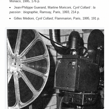
Monaco, 1995, 176 p.
Jean-Philippe Guerand, Martine Moriconi,
Cyril Collard : la
passion : biographie
, Ramsay, Paris, 1993, 214 p.
Gilles Médioni,
Cyril Collard
, Flammarion, Paris, 1995, 191 p.