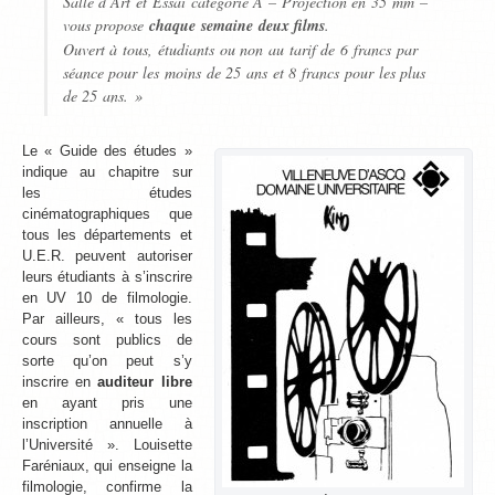
Salle d’Art et Essai catégorie A – Projection en 35 mm –
vous propose
chaque semaine deux films
.
Ouvert à tous, étudiants ou non au tarif de 6 francs par
séance pour les moins de 25 ans et 8 francs pour les plus
de 25 ans. »
Le « Guide des études »
indique au chapitre sur
les études
cinématographiques que
tous les départements et
U.E.R. peuvent autoriser
leurs étudiants à s’inscrire
en UV 10 de filmologie.
Par ailleurs, « tous les
cours sont publics de
sorte qu’on peut s’y
inscrire en
auditeur libre
en ayant pris une
inscription annuelle à
l’Université ». Louisette
Faréniaux, qui enseigne la
filmologie, confirme la