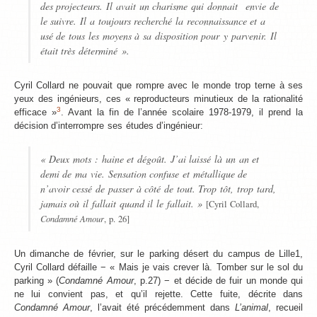
des projecteurs. Il avait un charisme qui donnait envie de
le suivre. Il a toujours recherché la reconnaissance et a
usé de tous les moyens à sa disposition pour y parvenir. Il
était très déterminé ».
Cyril Collard ne pouvait que rompre avec le monde trop terne à ses
yeux des ingénieurs, ces « reproducteurs minutieux de la rationalité
3
efficace »
. Avant la fin de l’année scolaire 1978-1979, il prend la
décision d’interrompre ses études d’ingénieur:
« Deux mots : haine et dégoût. J’ai laissé là un an et
demi de ma vie. Sensation confuse et métallique de
n’avoir cessé de passer à côté de tout. Trop tôt, trop tard,
jamais où il fallait quand il le fallait. »
[Cyril Collard,
Condamné Amour
, p. 26]
Un dimanche de février, sur le parking désert du campus de Lille1,
Cyril Collard défaille − « Mais je vais crever là. Tomber sur le sol du
parking » (
Condamné Amour
, p.27) − et décide de fuir un monde qui
ne lui convient pas, et qu’il rejette. Cette fuite, décrite dans
Condamné Amour
, l’avait été précédemment dans
L’animal
, recueil