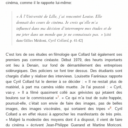
cinéma, comme il le rapporte lui-même:
« À l’Université de Lille, j’ai rencontré Louise. Elle
donnait des cours de cinéma. Je crois qu’elle m’a
influencé dans ma décision d’interrompre mes études et de
me jeter dans un monde que je ne connaissais pas. »
[cité
Cyril Collard
dans Gilles Médioni,
, p. 41-42]
C’est lors de ses études en filmologie que Collard fait également ses
premiers pas comme cinéaste. Début 1979, des heurts importants
ont lieu à Denain, sur fond de démantèlement des entreprises
sidérurgiques. Des policiers se font tirer dessus. Des étudiants sont
chargés d’aller y réaliser des interviews. Louisette Faréniaux rapporte
que Cyril Collard fut le dernier à se décider : « Il ne restait plus de
matériel, à part ma caméra vidéo muette. Je l’ai poussé : « Cyril,
vas-y. » Il a filmé quasiment collé aux grévistes qui jetaient des
7
boulons sur le commissariat »
. « Ce qui m’a tout de suite frappée,
poursuit-elle, c’était son envie de faire des images, pas de belles
8
images, des images viscérales, qui sortaient des tripes »
. Cyril
Collard a en effet réussi à approcher les manifestants de très près.
« Malgré la modestie des moyens dont il a disposé, il vient de faire
du cinéma » écrivent Jean-Philippe Guerand et Martine Moriconi.