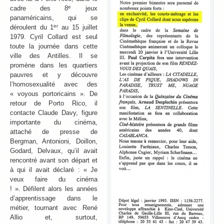
e
cadre des 8
jeux
panaméricains, qui se
er
déroulent du 1
au 15 juillet
1979. Cyril Collard est seul
toute la journée dans cette
ville des Antilles. Il se
promène dans les quartiers
pauvres et y découvre
l’homosexualité avec des
« voyous portoricains ». De
retour de Porto Rico, il
contacte Claude Davy, figure
importante du cinéma,
attaché de presse de
Bergman, Antonioni, Doillon,
Godard, Delvaux, qu’il avait
rencontré avant son départ et
à qui il avait déclaré : « Je
veux faire du cinéma
! ». Défilent alors les années
d’apprentissage dans le
métier, tournant avec René
Allio et, surtout,