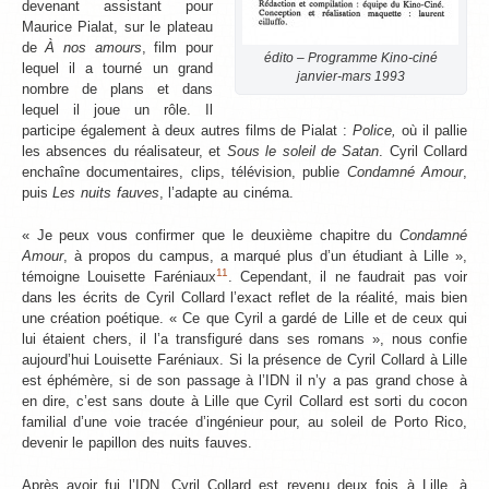
devenant assistant pour
Maurice Pialat, sur le plateau
de
À nos amours
, film pour
édito – Programme Kino-ciné
lequel il a tourné un grand
janvier-mars 1993
nombre de plans et dans
lequel il joue un rôle. Il
participe également à deux autres films de Pialat :
Police,
où il pallie
les absences du réalisateur,
et
Sous le soleil de Satan
. Cyril Collard
enchaîne documentaires, clips, télévision, publie
Condamné Amour
,
puis
Les nuits fauves
, l’adapte au cinéma.
« Je peux vous confirmer que le deuxième chapitre du
Condamné
Amour
, à propos du campus, a marqué plus d’un étudiant à Lille »,
11
témoigne Louisette Faréniaux
. Cependant, il ne faudrait pas voir
dans les écrits de Cyril Collard l’exact reflet de la réalité, mais bien
une création poétique. « Ce que Cyril a gardé de Lille et de ceux qui
lui étaient chers, il l’a transfiguré dans ses romans », nous confie
aujourd’hui Louisette Faréniaux. Si la présence de Cyril Collard à Lille
est éphémère, si de son passage à l’IDN il n’y a pas grand chose à
en dire, c’est sans doute à Lille que Cyril Collard est sorti du cocon
familial d’une voie tracée d’ingénieur pour, au soleil de Porto Rico,
devenir le papillon des nuits fauves.
Après avoir fui l’IDN, Cyril Collard est revenu deux fois à Lille, à