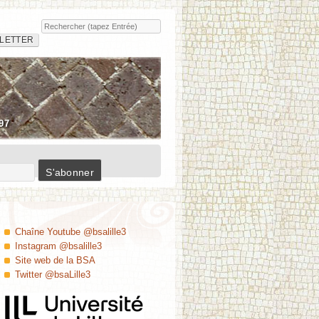
Rechercher
Insula
LETTER
97
Chaîne Youtube @bsalille3
Instagram @bsalille3
Site web de la BSA
Twitter @bsaLille3