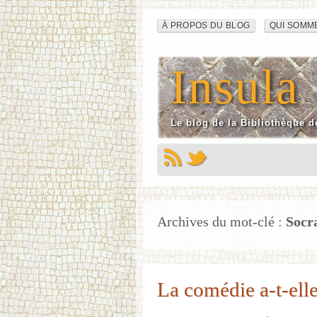
Navigation
Aller
À PROPOS DU BLOG
QUI SOMM
au
du
contenu
Insula
site
Le blog de la Bibliothèque d
Archives du mot-clé :
Socr
La comédie a-t-elle