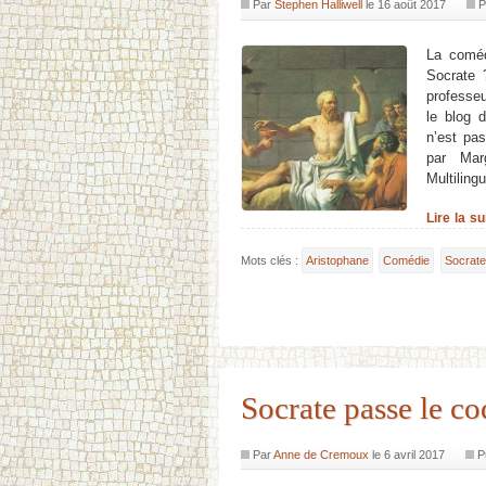
Par
Stephen Halliwell
le
16 août 2017
P
La comé
Socrate 
professe
le blog 
n’est pas
par Mar
Multiling
Lire la s
Mots clés :
Aristophane
Comédie
Socrat
Socrate passe le co
Par
Anne de Cremoux
le
6 avril 2017
P