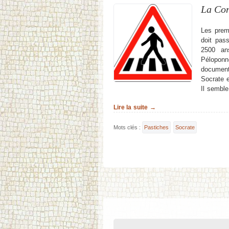
La Con
Les premi
doit pas
2500 an
Péloponn
document
Socrate e
Il semble
Lire la suite →
Mots clés :
Pastiches
Socrate