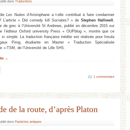
ublié dans
Traductions
die
Les Nuées
d’Aristophane a t-elle contribué à faire condamner
? L’article « Did comedy kill Socrates? » de
Stephen Halliwell
,
ur de grec à l’Université St Andrews, publié en décembre 2015 sur
de l’éditeur Oxford university Press « OUPblog », montre que ce
 si simple. La traduction française inédite est réalisée pour Insula
gaux Pirog, étudiante en Master « Traduction Spécialisée
ue »-TSM, de l’Université de Lille SHS.
uite →
e
1 commentaire
de de la route, d’après Platon
ublié dans
Pastiches antiques