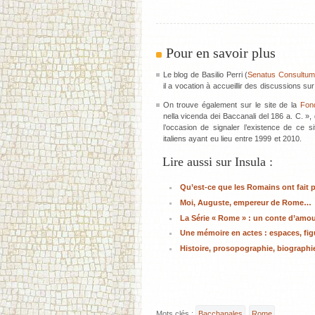
Pour en savoir plus
Le blog de Basilio Perri (
Senatus Consultum
il a vocation à accueillir des discussions sur
On trouve également sur le site de la
Fon
nella vicenda dei Baccanali del 186 a. C. »,
l’occasion de signaler l’existence de ce 
italiens ayant eu lieu entre 1999 et 2010.
Lire aussi sur Insula :
Qu’est-ce que les Romains ont fait 
Moi, Auguste, empereur de Rome…
La Série « Rome » : un conte d’amou
Une mémoire en actes : espaces, fi
Histoire, prosopographie, biographi
Mots clés :
Bacchanales
Rome