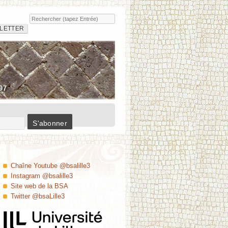
Rechercher
Insula
LETTER
97
Chaîne Youtube @bsalille3
Instagram @bsalille3
Site web de la BSA
Twitter @bsaLille3