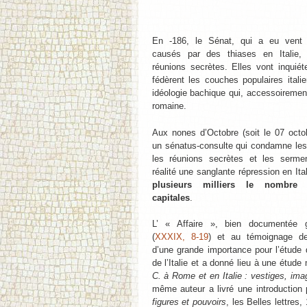
En -186, le Sénat, qui a eu vent
causés par des thiases en Italie,
réunions secrètes. Elles vont inquié
fédèrent les couches populaires itali
idéologie bachique qui, accessoirement
romaine.
Aux nones d’Octobre (soit le 07 octo
un sénatus-consulte qui condamne les t
les réunions secrètes et les serme
réalité une sanglante répression en Ital
plusieurs milliers le nombre 
capitales
.
L’ « Affaire », bien documentée g
(
XXXIX, 8-19
) et au témoignage de 
d’une grande importance pour l’étude 
de l’Italie et a donné lieu à une étude
C. à Rome et en Italie : vestiges, imag
même auteur a livré une introduction 
figures et pouvoirs
, les Belles lettres,