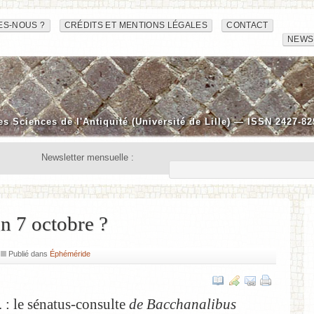
ES-NOUS ?
CRÉDITS ET MENTIONS LÉGALES
CONTACT
NEWS
es Sciences de l'Antiquité (Université de Lille) — ISSN 2427-82
Newsletter mensuelle :
un 7 octobre ?
Publié dans
Éphéméride
 : le sénatus-consulte
de Bacchanalibus