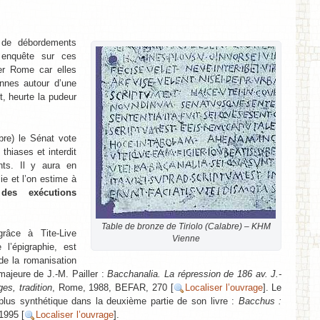
 de débordements
 enquête sur ces
ter Rome car elles
ennes autour d’une
, heurte la pudeur
bre) le Sénat vote
hiases et interdit
nts. Il y aura en
ie et l’on estime à
des exécutions
Table de bronze de Tiriolo (Calabre) – KHM
râce à Tite-Live
Vienne
l’épigraphie, est
de la romanisation
 majeure de J.-M. Pailler :
Bacchanalia. La répression de 186 av. J.-
es, tradition
, Rome, 1988, BEFAR, 270 [
Localiser l’ouvrage
]. Le
plus synthétique dans la deuxième partie de son livre :
Bacchus :
 1995 [
Localiser l’ouvrage
].