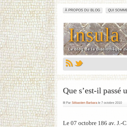
Navigation
Aller
À PROPOS DU BLOG
QUI SOMM
au
du
contenu
Insula
site
Le blog de la Bibliothèque d
Que s’est-il passé 
Par
Sébastien Barbara
le
7 octobre 2010
Le 07 octobre 186 av. J.-C.