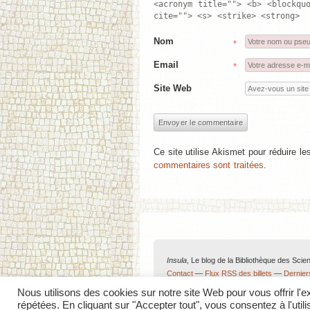
<acronym title=""> <b> <blockqu
cite=""> <s> <strike> <strong>
Nom
*
Email
*
Site Web
Ce site utilise Akismet pour réduire le
commentaires sont traitées
.
Colophon
Insula
, Le blog de la Bibliothèque des Scie
Contact
—
Flux RSS des billets
—
Dernie
Nous utilisons des cookies sur notre site Web pour vous offrir l'
répétées. En cliquant sur "Accepter tout", vous consentez à l'ut