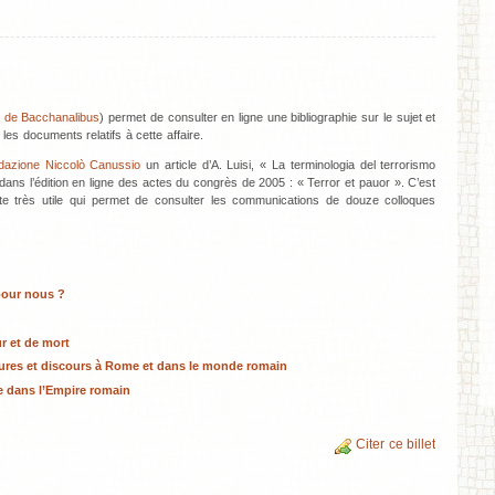
 de Bacchanalibus
) permet de consulter en ligne une bibliographie sur le sujet et
 les documents relatifs à cette affaire.
dazione Niccolò Canussio
un article d’A. Luisi, « La terminologia del terrorismo
 dans l’édition en ligne des actes du congrès de 2005 : « Terror et pauor ». C’est
site très utile qui permet de consulter les communications de douze colloques
pour nous ?
r et de mort
gures et discours à Rome et dans le monde romain
e dans l’Empire romain
Citer ce billet