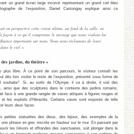
nt un grand écran large incurvé représentant un grand ciel bleu
graphe de l’exposition, Daniel Castongay explique ainsi ce
ait en perspective cette vision ultime, au fond de la salle, en
de façon à ce qu’il comprenne le message que nous voulons lui
influence importante sur nous. Nous nous réclamons de leurs
 dans le ciel ».
es jardins, du théâtre »
p plus libre. À ce point de son parcours, le visiteur connaît les
eut dès lors visiter le reste de l’exposition, présenté sous forme de
3
l souhaite
. Si, au sortir de l’Olympe, il va à droite, il voit des
 ainsi que des sculptures dans le contexte des jardins romains,
 fait face à une grande rangée de vases attiques à figures rouges et
 et les exploits d’Héraclès. Certains vases sont exposés de telle
oir leurs deux faces.
urs petites statuettes des dieux, des bijoux, des exemples de la
 une phrase en grec inscrite en hauteur sur le mur. En passant par
uvrir les trésors et offrandes des sanctuaires, soit plonger dans le
lui-ci en longeant quelques œuvres consacrées à son cortège de