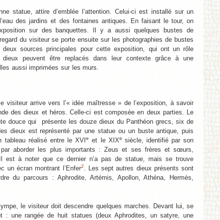
e statue, attire d’emblée l’attention. Celui-ci est installé sur un
l’eau des jardins et des fontaines antiques. En faisant le tour, on
exposition sur des banquettes. Il y a aussi quelques bustes de
 regard du visiteur se porte ensuite sur les photographies de bustes
deux sources principales pour cette exposition, qui ont un rôle
s dieux peuvent être replacés dans leur contexte grâce à une
lles aussi imprimées sur les murs.
le visiteur arrive vers l’« idée maîtresse » de l’exposition, à savoir
de des dieux et héros. Celle-ci est composée en deux parties. Le
ente douce qui présente les douze dieux du Panthéon grecs, six de
es dieux est représenté par une statue ou un buste antique, puis
e
e
un tableau réalisé entre le XVI
et le XIX
siècle, identifié par son
r aborder les plus importants : Zeus et ses frères et sœurs,
l est à noter que ce dernier n’a pas de statue, mais se trouve
2
c un écran montrant l’Enfer
. Les sept autres dieux présents sont
dre du parcours : Aphrodite, Artémis, Apollon, Athéna, Hermès,
ympe, le visiteur doit descendre quelques marches. Devant lui, se
t : une rangée de huit statues (deux Aphrodites, un satyre, une