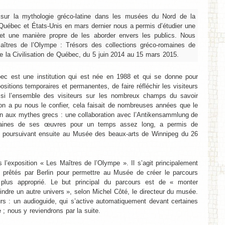
sur la mythologie gréco-latine dans les musées du Nord de la
u Québec et États-Unis en mars dernier nous a permis d’étudier une
et une manière propre de les aborder envers les publics. Nous
Maîtres de l’Olympe : Trésors des collections gréco-romaines de
e la Civilisation de Québec, du 5 juin 2014 au 15 mars 2015.
ec est une institution qui est née en 1988 et qui se donne pour
sitions temporaires et permanentes, de faire réfléchir les visiteurs
ssi l’ensemble des visiteurs sur les nombreux champs du savoir
n a pu nous le confier, cela faisait de nombreuses années que le
on aux mythes grecs : une collaboration avec l’Antikensammlung de
ertaines de ses œuvres pour un temps assez long, a permis de
 se poursuivant ensuite au Musée des beaux-arts de Winnipeg du 26
l’exposition « Les Maîtres de l’Olympe ». Il s’agit principalement
s prêtés par Berlin pour permettre au Musée de créer le parcours
 plus approprié. Le but principal du parcours est de « monter
indre un autre univers », selon Michel Côté, le directeur du musée.
urs : un audioguide, qui s’active automatiquement devant certaines
e ; nous y reviendrons par la suite.