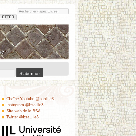
Rechercher
Insula
LETTER
97
Chaîne Youtube @bsalille3
Instagram @bsalille3
Site web de la BSA
Twitter @bsaLille3