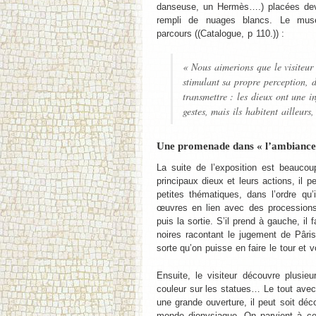
danseuse, un Hermès….) placées deva
rempli de nuages blancs. Le muséo
parcours ((Catalogue, p 110.)) :
« Nous aimerions que le visiteur 
stimulant sa propre perception, 
transmettre : les dieux ont une 
gestes, mais ils habitent ailleurs,
Une promenade dans « l’ambiance d
La suite de l’exposition est beaucou
principaux dieux et leurs actions, il p
petites thématiques, dans l’ordre qu’i
œuvres en lien avec des processions,
puis la sortie. S’il prend à gauche, il
noires racontant le jugement de Pâris
sorte qu’on puisse en faire le tour et v
Ensuite, le visiteur découvre plusie
couleur sur les statues… Le tout avec
une grande ouverture, il peut soit déco
monde dionysiaque. On parvient à ce