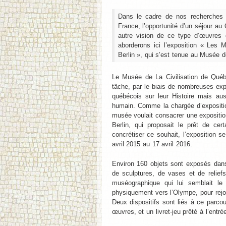
Dans le cadre de nos recherches 
France, l’opportunité d’un séjour a
autre vision de ce type d’œuvres 
aborderons ici l’exposition « Les 
Berlin », qui s’est tenue au Musée d
Le Musée de La Civilisation de Québ
tâche, par le biais de nombreuses expo
québécois sur leur Histoire mais au
humain. Comme la chargée d’expositio
musée voulait consacrer une expositi
Berlin, qui proposait le prêt de c
concrétiser ce souhait, l’exposition
avril 2015 au 17 avril 2016.
Environ 160 objets sont exposés dans 
de sculptures, de vases et de relief
muséographique qui lui semblait le
physiquement vers l’Olympe, pour rejo
Deux dispositifs sont liés à ce parco
œuvres, et un livret-jeu prêté à l’entré