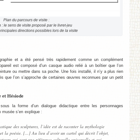
Plan du parcours de visite :
: le sens de visite proposé par le livret-jeu
principales directions possibles lors de la visite
éographie et a été pensé très rapidement comme un complément
appareil est composé d’un casque audio relié à un boîtier que l’on
inture ou mettre dans sa poche. Une fois installé, il n’y a plus rien
dès que l’on s’approche de certaines œuvres reconnues par un petit
 et Hésiode
sous la forme d’un dialogue didactique entre les personnages
u musée s’en explique :
stique des sculptures, l’idée est de raconter la mythologie
et la poésie. […] Au lieu d’avoir un cartel qui décrit l’objet,
uteurs qui sont une référence culturelle universelle et qui