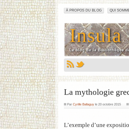
Navigation
Aller
À PROPOS DU BLOG
QUI SOMM
au
du
contenu
Insula
site
Le blog de la Bibliothèque d
La mythologie gre
Par
Cyrille Ballaguy
le
20 octobre 2015
L’exemple d’une expositio