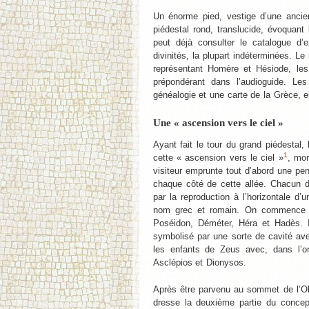
Un énorme pied, vestige d’une ancienn
piédestal rond, translucide, évoquant 
peut déjà consulter le catalogue d’
divinités, la plupart indéterminées. Le
représentant Homère et Hésiode, les 
prépondérant dans l’audioguide. Le
généalogie et une carte de la Grèce, e
Une « ascension vers le ciel »
Ayant fait le tour du grand piédestal, 
1
cette « ascension vers le ciel »
, mon
visiteur emprunte tout d’abord une p
chaque côté de cette allée. Chacun d
par la reproduction à l’horizontale d’
nom grec et romain. On commence pa
Poséidon, Déméter, Héra et Hadès. I
symbolisé par une sorte de cavité ave
les enfants de Zeus avec, dans l’or
Asclépios et Dionysos.
Après être parvenu au sommet de l’Ol
dresse la deuxième partie du concep